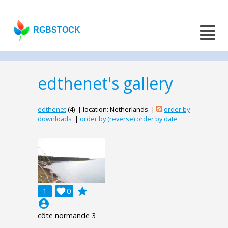
RGBSTOCK
edthenet's gallery
edthenet
(4) | location: Netherlands |
order by
downloads
|
order by (reverse) order by date
grade
1

0
account_circle
côte normande 3