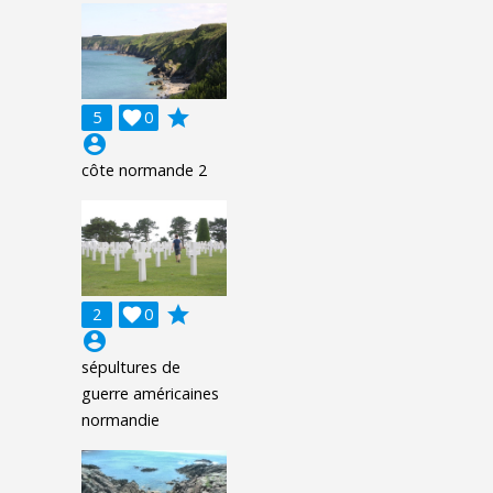
grade
5

0
account_circle
côte normande 2
grade
2

0
account_circle
sépultures de
guerre américaines
normandie