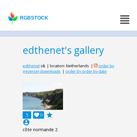
RGBSTOCK
edthenet's gallery
edthenet
(4) | location: Netherlands |
order by
(reverse) downloads
|
order by order by date
grade
5

0
account_circle
côte normande 2