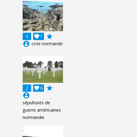
grade
3

1
account_circle
cote normande
grade
2

0
account_circle
sépultures de
guerre américaines
normandie