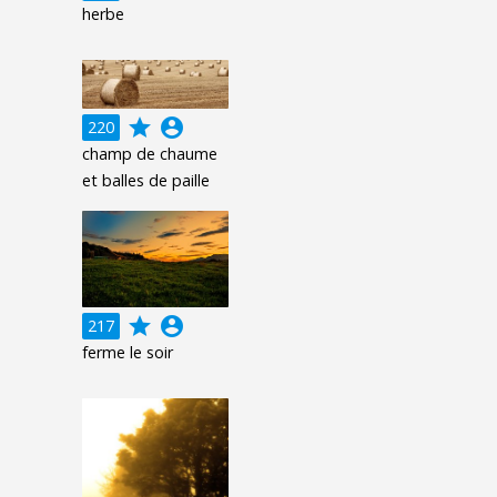
herbe
grade
account_circle
220
champ de chaume
et balles de paille
grade
account_circle
217
ferme le soir