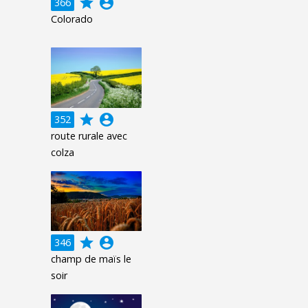
grade
account_circle
366
Colorado
grade
account_circle
352
route rurale avec
colza
grade
account_circle
346
champ de maïs le
soir