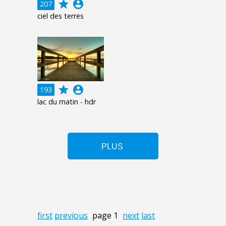
grade
account_circle
207
ciel des terres
grade
account_circle
193
lac du matin - hdr
first
previous
page 1
next
last