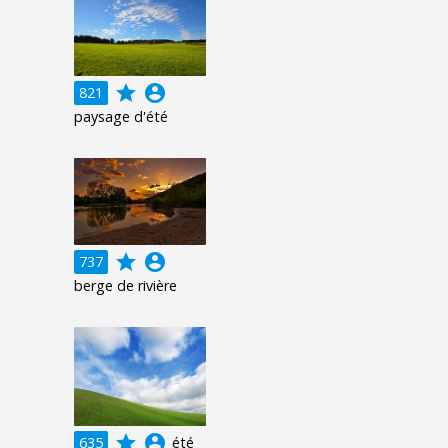
grade
account_circle
821
paysage d'été
grade
account_circle
737
berge de rivière
grade
account_circle
635
été