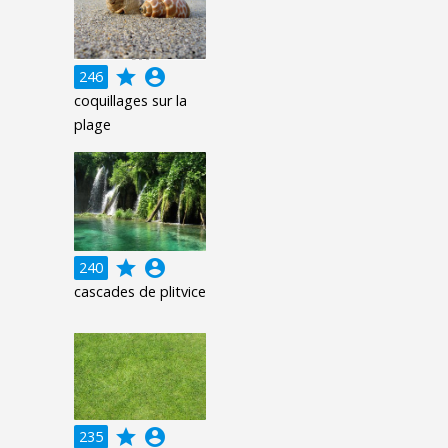
grade
account_circle
246
coquillages sur la
plage
grade
account_circle
240
cascades de plitvice
grade
account_circle
235