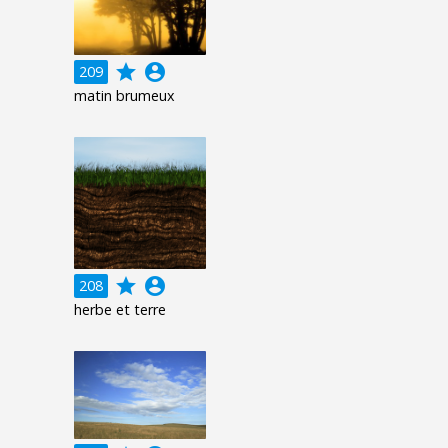
grade
account_circle
209
matin brumeux
grade
account_circle
208
herbe et terre