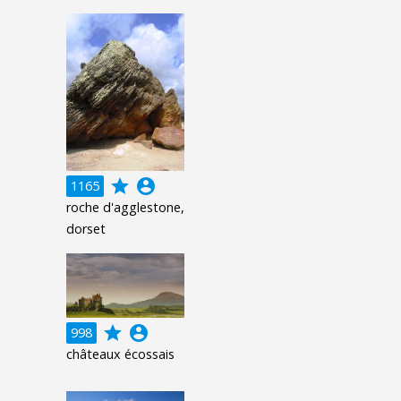
grade
account_circle
1165
roche d'agglestone,
dorset
grade
account_circle
998
châteaux écossais