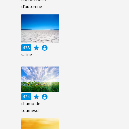
d'automne
grade
account_circle
438
saline
grade
account_circle
424
champ de
tournesol