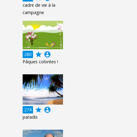
cadre de vie à la
campagne
grade
account_circle
280
Pâques colorées !
grade
account_circle
274
paradis