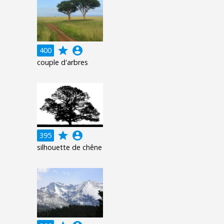
grade
account_circle
400
couple d'arbres
grade
account_circle
395
silhouette de chêne