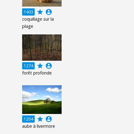
grade
account_circle
1403
coquillage sur la
plage
grade
account_circle
1274
forêt profonde
grade
account_circle
1204
aube à livermore