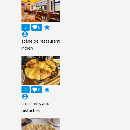
grade
3

0
account_circle
scène de restaurant
indien
grade
2

0
account_circle
croissants aux
pistaches