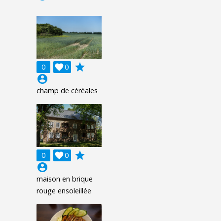
grade
0

0
account_circle
champ de céréales
grade
0

0
account_circle
maison en brique
rouge ensoleillée