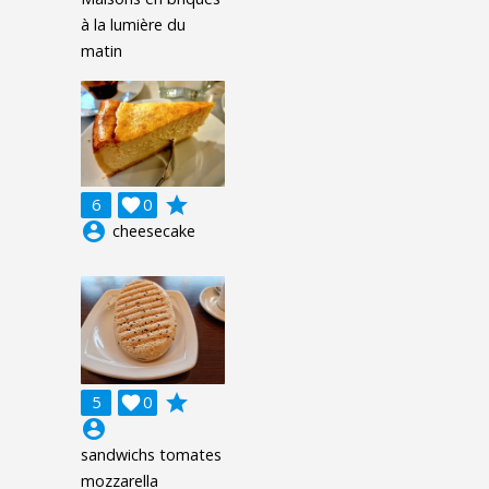
à la lumière du
matin
grade
6

0
account_circle
cheesecake
grade
5

0
account_circle
sandwichs tomates
mozzarella