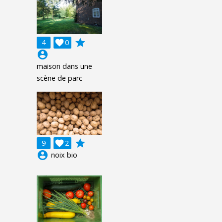
grade
4

0
account_circle
maison dans une
scène de parc
grade
9

2
account_circle
noix bio