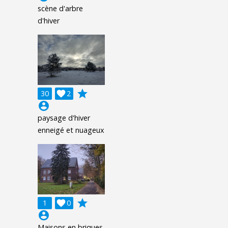
scène d'arbre
d'hiver
grade
30

2
account_circle
paysage d'hiver
enneigé et nuageux
grade
1

0
account_circle
Maisons en briques