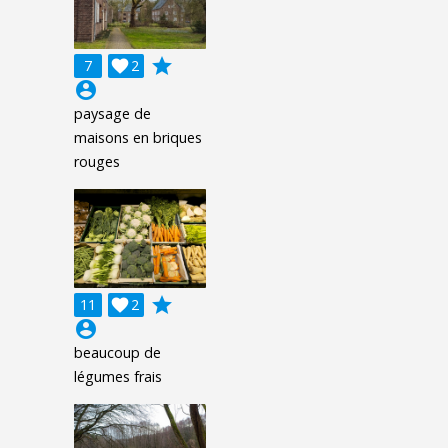
grade
7

2
account_circle
paysage de
maisons en briques
rouges
grade
11

2
account_circle
beaucoup de
légumes frais