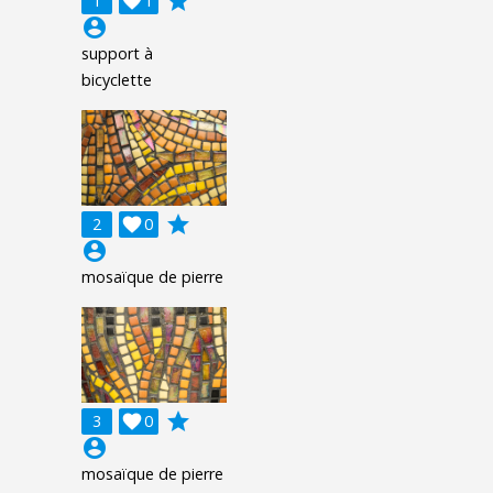
grade
1

1
account_circle
support à
bicyclette
grade
2

0
account_circle
mosaïque de pierre
grade
3

0
account_circle
mosaïque de pierre