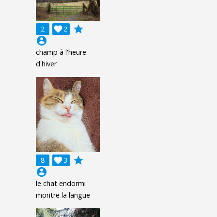
grade
2

2
account_circle
champ à l'heure
d'hiver
grade
8

3
account_circle
le chat endormi
montre la langue