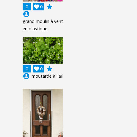
grade
0

0
account_circle
grand moulin à vent
en plastique
grade
0

0
account_circle
moutarde à l'ail