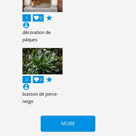
grade
1

0
account_circle
décoration de
pâques
grade
0

0
account_circle
buisson de perce-
neige
MORE