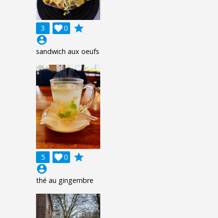
grade
3

0
account_circle
sandwich aux oeufs
grade
5

0
account_circle
thé au gingembre