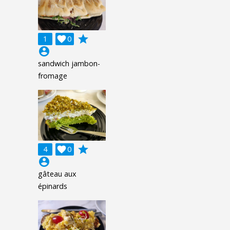
grade
1

0
account_circle
sandwich jambon-
fromage
grade
4

0
account_circle
gâteau aux
épinards