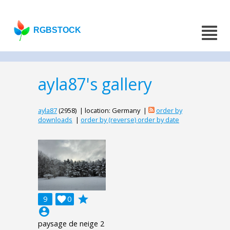
RGBSTOCK
ayla87's gallery
ayla87
(2958) | location: Germany |
order by
downloads
|
order by (reverse) order by date
grade
9

0
account_circle
paysage de neige 2