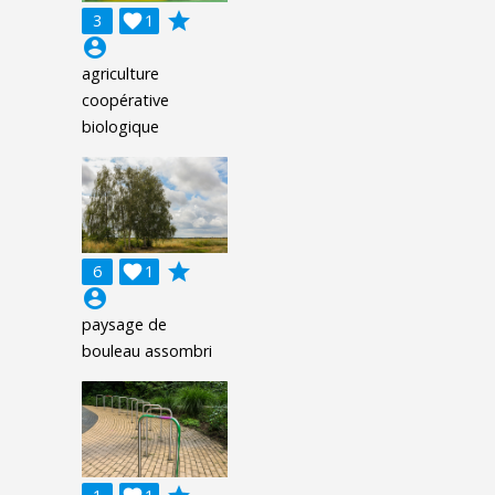
grade
3

1
account_circle
agriculture
coopérative
biologique
grade
6

1
account_circle
paysage de
bouleau assombri