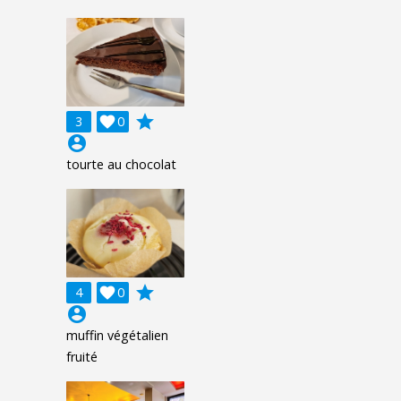
grade
3

0
account_circle
tourte au chocolat
grade
4

0
account_circle
muffin végétalien
fruité