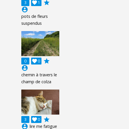
grade
3

1
account_circle
pots de fleurs
suspendus
grade
0

0
account_circle
chemin à travers le
champ de colza
grade
3

0
account_circle
lire me fatigue