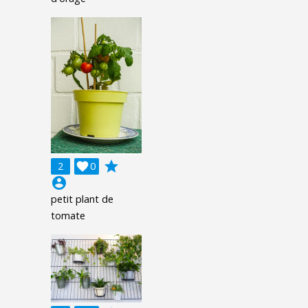
grade
2

0
account_circle
petit plant de
tomate