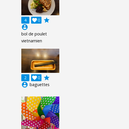
grade
4

0
account_circle
bol de poulet
vietnamien
grade
2

0
account_circle
baguettes