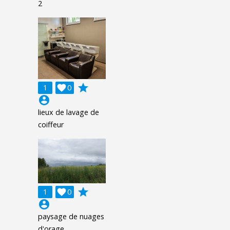
2
grade
1

0
account_circle
lieux de lavage de
coiffeur
grade
1

0
account_circle
paysage de nuages
d'orage