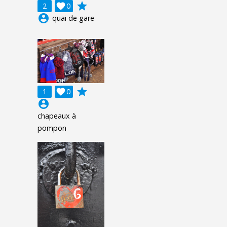
grade
2

0
account_circle
quai de gare
grade
1

0
account_circle
chapeaux à
pompon