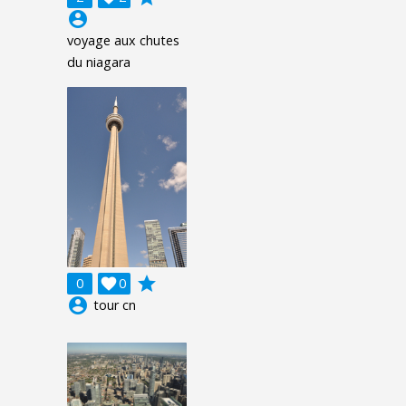
account_circle
voyage aux chutes
du niagara
grade
0

0
account_circle
tour cn