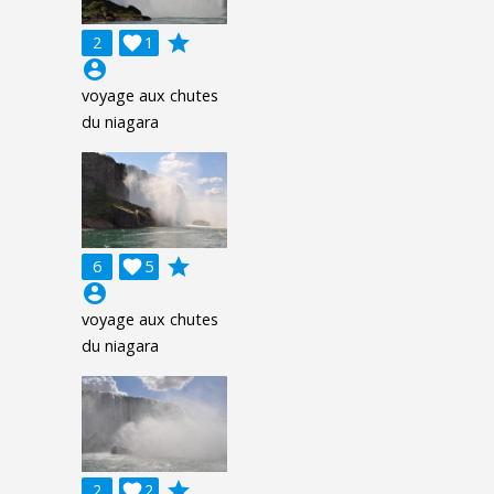
grade
2

1
account_circle
voyage aux chutes
du niagara
grade
6

5
account_circle
voyage aux chutes
du niagara
grade
2

2