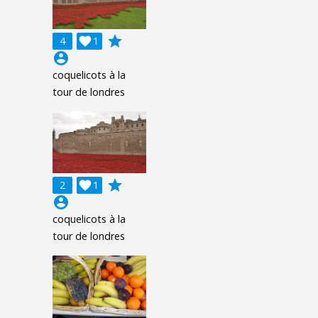
grade
4

1
account_circle
coquelicots à la
tour de londres
grade
2

1
account_circle
coquelicots à la
tour de londres