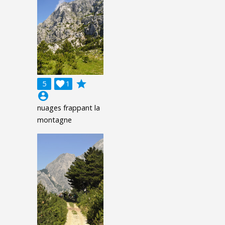
grade
5

1
account_circle
nuages frappant la
montagne