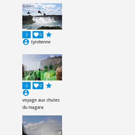
grade
2

0
account_circle
tyrolienne
grade
0

0
account_circle
voyage aux chutes
du niagara