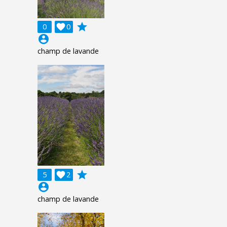
grade
0

0
account_circle
champ de lavande
grade
5

2
account_circle
champ de lavande