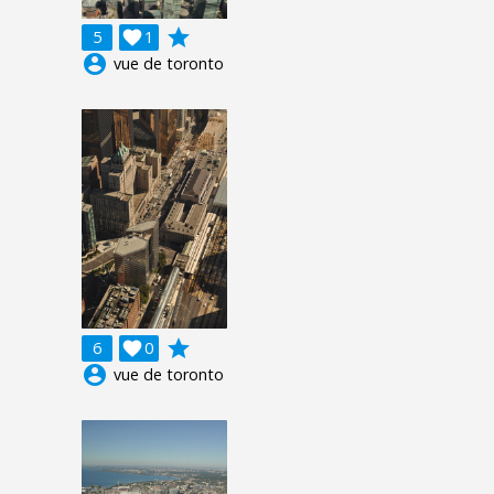
grade
5

1
account_circle
vue de toronto
grade
6

0
account_circle
vue de toronto