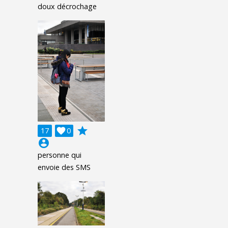
doux décrochage
grade
17

0
account_circle
personne qui
envoie des SMS