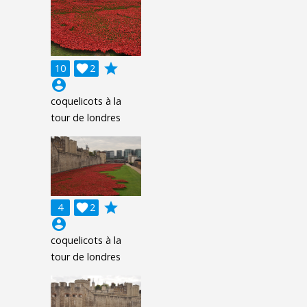
grade
10

2
account_circle
coquelicots à la
tour de londres
grade
4

2
account_circle
coquelicots à la
tour de londres