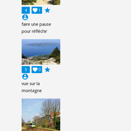
grade
4

1
account_circle
faire une pause
pour réfléchir
grade
5

0
account_circle
vue sur la
montagne