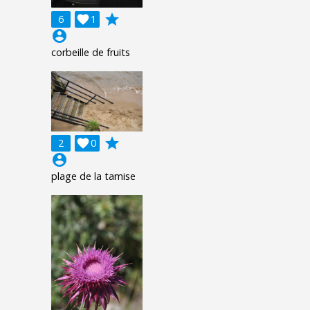
grade
6

1
account_circle
corbeille de fruits
grade
2

0
account_circle
plage de la tamise