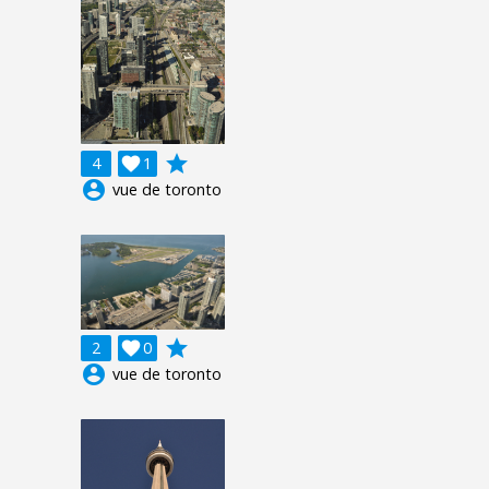
grade
4

1
account_circle
vue de toronto
grade
2

0
account_circle
vue de toronto