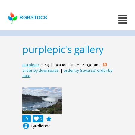
RGBSTOCK
purplepic's gallery
purplepic
(370) | location: United Kingdom |
order by downloads
|
order by (reverse) order by
date
grade
0

0
account_circle
tyrolienne