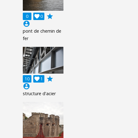
grade
0

0
account_circle
pont de chemin de
fer
grade
10

1
account_circle
structure d'acier