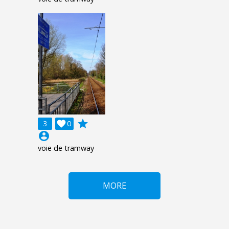
grade
3

0
account_circle
voie de tramway
MORE