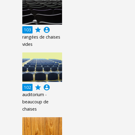
grade
account_circle
103
rangées de chaises
vides
grade
account_circle
102
auditorium -
beaucoup de
chaises