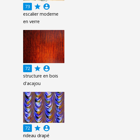
grade
account_circle
73
escalier moderne
en verre
grade
account_circle
72
structure en bois
d'acajou
grade
account_circle
72
rideau drapé