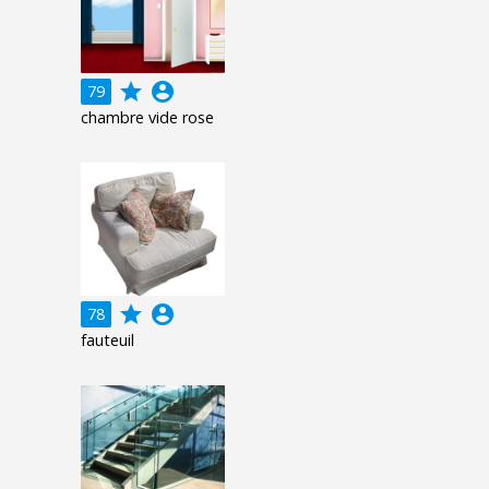
grade
account_circle
79
chambre vide rose
grade
account_circle
78
fauteuil