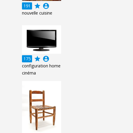
grade
account_circle
191
nouvelle cuisine
grade
account_circle
175
configuration home
cinéma