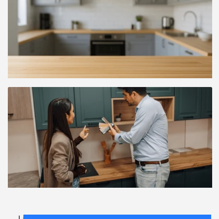
Lightbox
.
FAQ
.
contact
.
accord de licence
.
termes