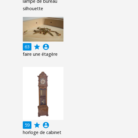
lampe de bureau
silhouette
grade
account_circle
63
faire une étagère
grade
account_circle
59
horloge de cabinet