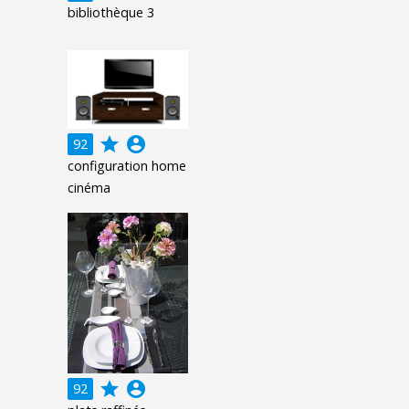
bibliothèque 3
grade
account_circle
92
configuration home
cinéma
grade
account_circle
92