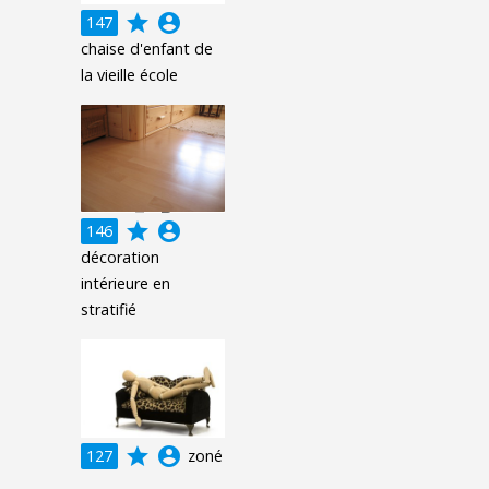
grade
account_circle
147
chaise d'enfant de
la vieille école
grade
account_circle
146
décoration
intérieure en
stratifié
grade
account_circle
127
zoné