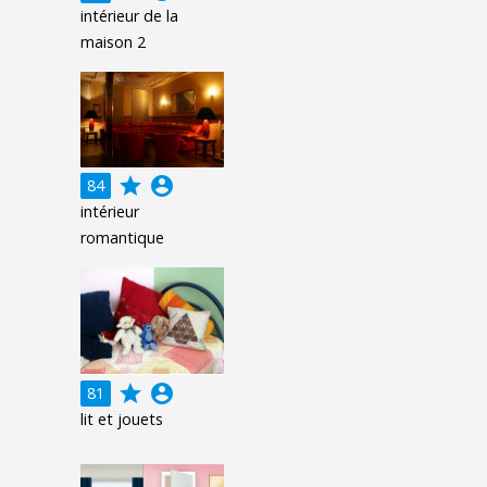
intérieur de la
maison 2
grade
account_circle
84
intérieur
romantique
grade
account_circle
81
lit et jouets