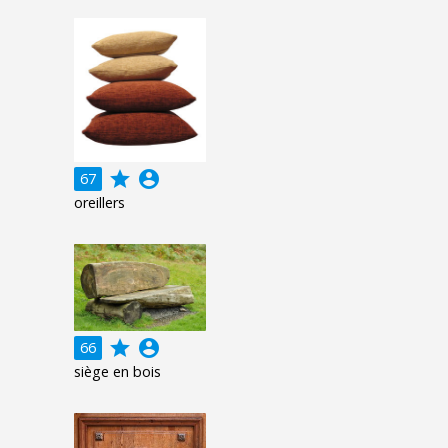
grade
account_circle
67
oreillers
grade
account_circle
66
siège en bois