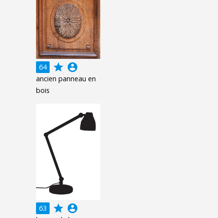
grade
account_circle
64
ancien panneau en
bois
grade
account_circle
63