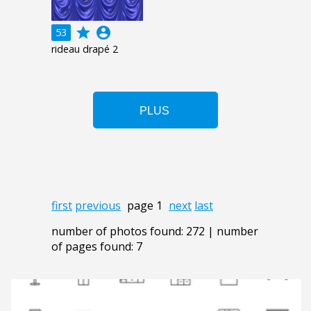
grade
account_circle
53
rideau drapé 2
first
previous
page 1
next
last
number of photos found: 272 | number
of pages found: 7