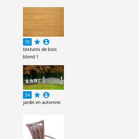
grade
account_circle
58
textures de bois
blond 1
grade
account_circle
54
jardin en automne