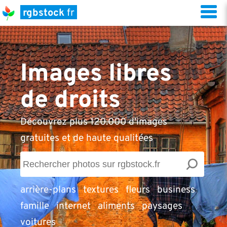
rgbstock
fr
Images libres
de droits
Découvrez plus 120.000 d'images
gratuites et de haute qualitées
arrière-plans
textures
fleurs
business
famille
internet
aliments
paysages
voitures