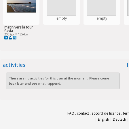
empty
empty
matin vers la tour
flavia
2032px * 1354px
9
activities
There are no activities for this user at the moment. Please come
back later and see what happend.
FAQ
.
contact
.
accord de licence
.
ter
|
English
|
Deutsch