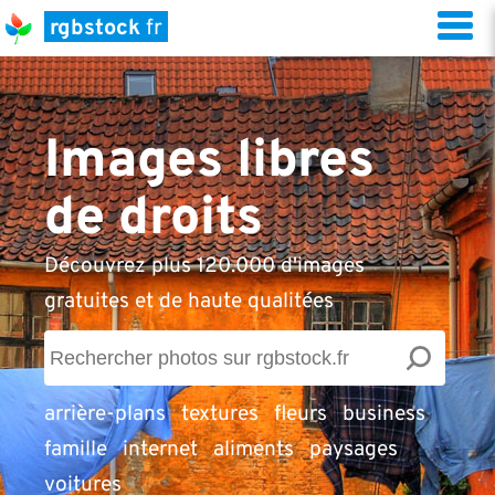
rgbstock
fr
Images libres
de droits
Découvrez plus 120.000 d'images
gratuites et de haute qualitées
arrière-plans
textures
fleurs
business
famille
internet
aliments
paysages
voitures