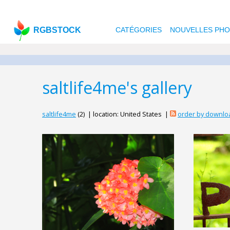
RGBSTOCK
CATÉGORIES
NOUVELLES PH
saltlife4me's gallery
saltlife4me
(2) | location: United States |
order by downlo