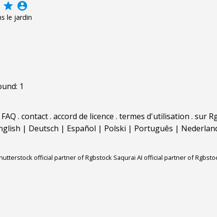
grade
account_circle
s le jardin
ound: 1
.
FAQ
.
contact
.
accord de licence
.
termes d'utilisation
.
sur Rg
nglish
|
Deutsch
|
Español
|
Polski
|
Português
|
Nederlan
hutterstock official partner of Rgbstock
Saqurai AI official partner of Rgbsto