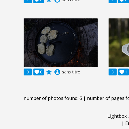
grade
account_circle
0

0
sans titre
3

1
number of photos found: 6 | number of pages f
Lightbox
|
E