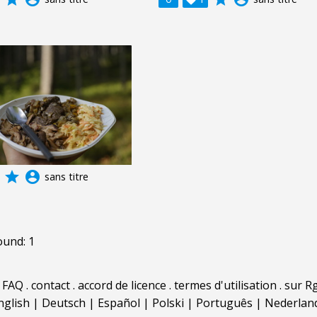
grade
account_circle
sans titre
ound: 1
.
FAQ
.
contact
.
accord de licence
.
termes d'utilisation
.
sur Rg
nglish
|
Deutsch
|
Español
|
Polski
|
Português
|
Nederlan