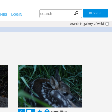
REGISTRE
HES
LOGIN
search in gallery of whbf
grade
account_circle
0

1
sans titre