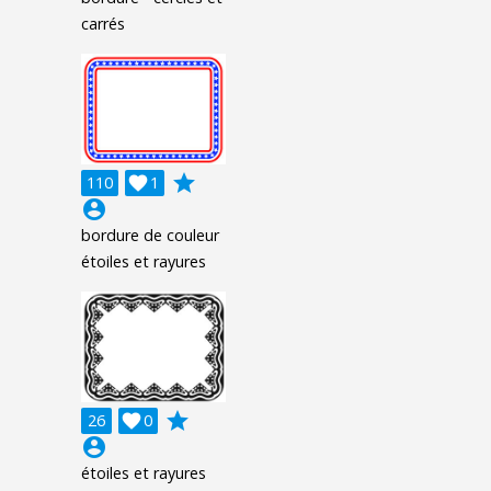
carrés
grade
110

1
account_circle
bordure de couleur
étoiles et rayures
grade
26

0
account_circle
étoiles et rayures