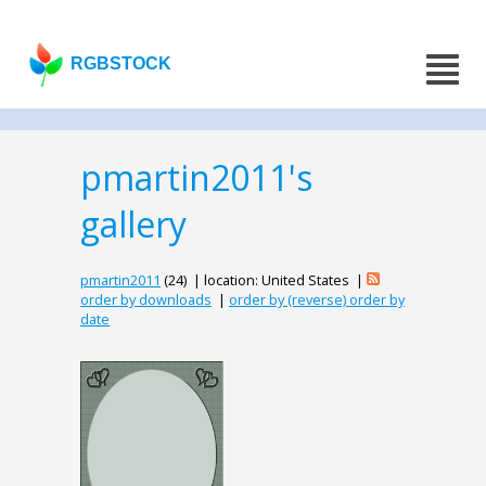
RGBSTOCK
pmartin2011's
gallery
pmartin2011
(24) | location: United States |
order by downloads
|
order by (reverse) order by
date