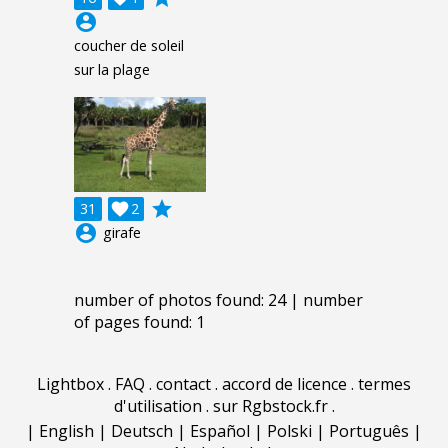
account_circle
coucher de soleil
sur la plage
grade
31

2
account_circle
girafe
number of photos found: 24 | number
of pages found: 1
Lightbox
.
FAQ
.
contact
.
accord de licence
.
termes
d'utilisation
.
sur Rgbstock.fr
.
|
English
|
Deutsch
|
Español
|
Polski
|
Português
|