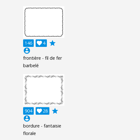
grade
146

4
account_circle
frontière - fil de fer
barbelé
grade
904

28
account_circle
bordure - fantaisie
florale