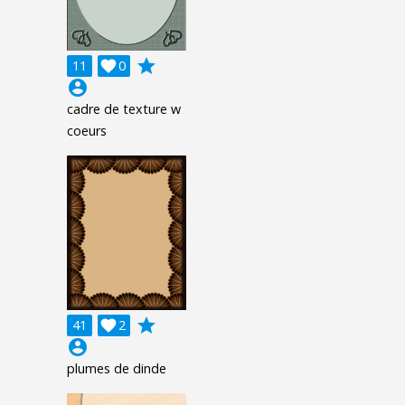
grade
11

0
account_circle
cadre de texture w
coeurs
grade
41

2
account_circle
plumes de dinde