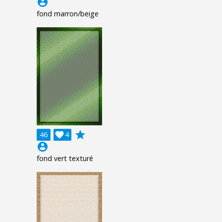
account_circle
fond marron/beige
grade
46

4
account_circle
fond vert texturé