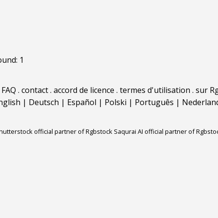
ound: 1
.
FAQ
.
contact
.
accord de licence
.
termes d'utilisation
.
sur Rg
nglish
|
Deutsch
|
Español
|
Polski
|
Português
|
Nederlan
hutterstock official partner of Rgbstock
Saqurai AI official partner of Rgbsto