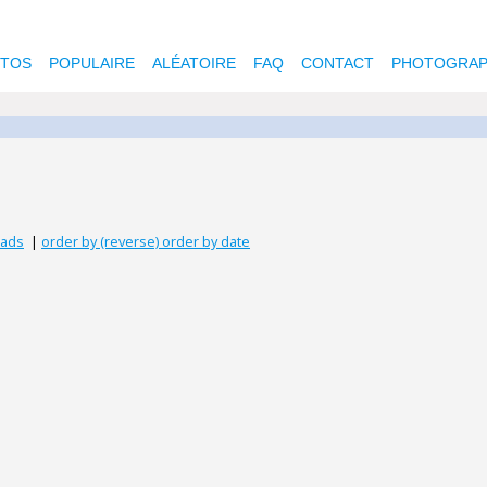
OTOS
POPULAIRE
ALÉATOIRE
FAQ
CONTACT
PHOTOGRAP
oads
|
order by (reverse) order by date