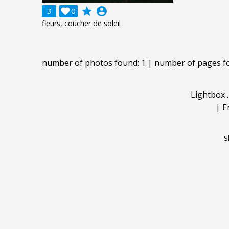
grade
account_circle
3

0
fleurs, coucher de soleil
number of photos found: 1 | number of pages f
Lightbox
|
E
S