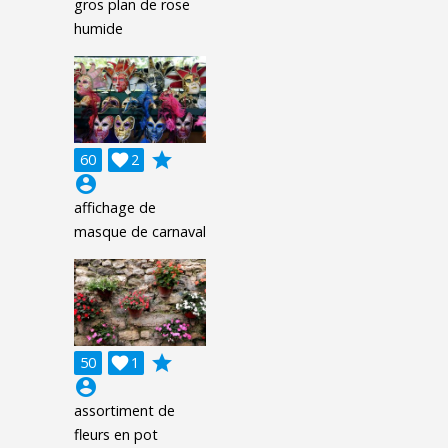
gros plan de rose
humide
grade
60

2
account_circle
affichage de
masque de carnaval
grade
50

1
account_circle
assortiment de
fleurs en pot