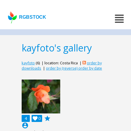
RGBSTOCK
kayfoto's gallery
kayfoto
(6) | location: Costa Rica |
order by
downloads
|
order by (reverse) order by date
grade
4

0
account_circle