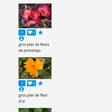
grade
9

0
account_circle
gros plan de fleurs
de printemps
grade
3

0
account_circle
gros plan de fleur
d'or