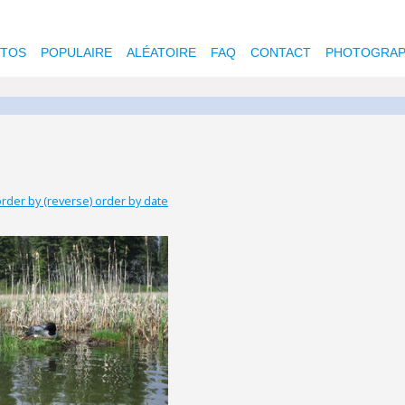
OTOS
POPULAIRE
ALÉATOIRE
FAQ
CONTACT
PHOTOGRAP
rder by (reverse) order by date