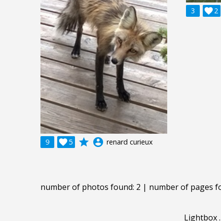
3

2
grade
account_circle
9

5
renard curieux
number of photos found: 2 | number of pages f
Lightbox