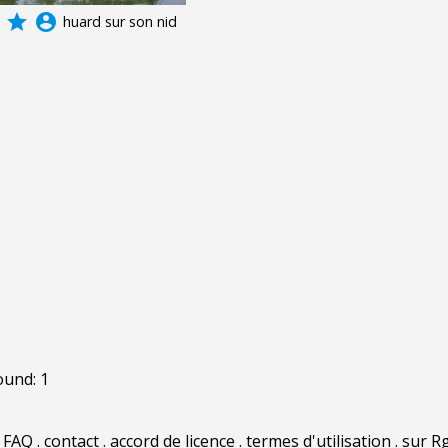
grade
account_circle
huard sur son nid
ound: 1
.
FAQ
.
contact
.
accord de licence
.
termes d'utilisation
.
sur Rg