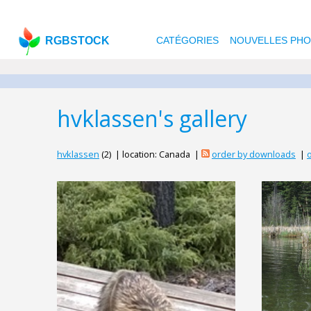
RGBSTOCK
CATÉGORIES
NOUVELLES PH
hvklassen's gallery
hvklassen
(2) | location: Canada |
order by downloads
|
o