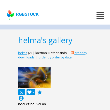
RGBSTOCK
helma's gallery
helma
(2) | location: Netherlands |
order by
downloads
|
order by order by date
grade
63

7
account_circle
noël et nouvel an