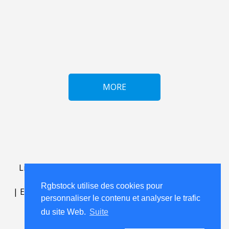
MORE
Lightbox
.
FAQ
.
contact
.
accord de licence
.
termes
d'utilisation
.
sur Rgbstock.fr
.
Rgbstock utilise des cookies pour
|
English
|
Deutsch
|
Español
|
Polski
|
Português
|
personnaliser le contenu et analyser le trafic
Nederlands
|
du site Web.
Suite