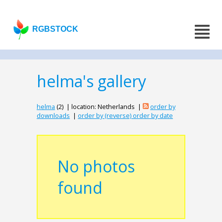
RGBSTOCK
helma's gallery
helma
(2) | location: Netherlands |
order by
downloads
|
order by (reverse) order by date
No photos
found