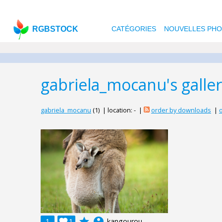
RGBSTOCK
CATÉGORIES
NOUVELLES PH
gabriela_mocanu's galle
gabriela_mocanu
(1) | location: - |
order by downloads
|
o
grade
account_circle
1

1
kangourou