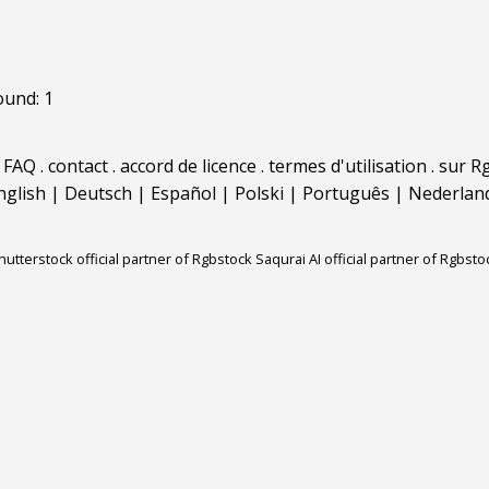
ound: 1
.
FAQ
.
contact
.
accord de licence
.
termes d'utilisation
.
sur Rg
nglish
|
Deutsch
|
Español
|
Polski
|
Português
|
Nederlan
hutterstock official partner of Rgbstock
Saqurai AI official partner of Rgbsto