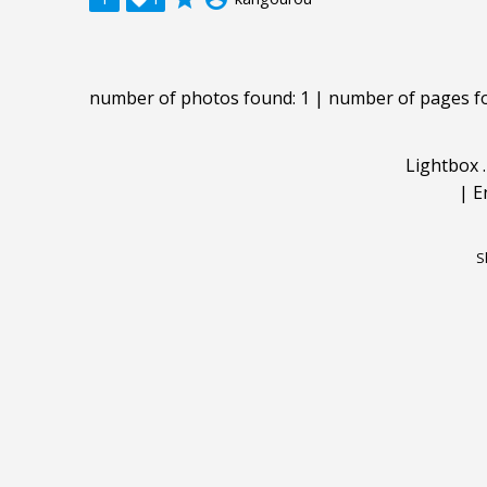
number of photos found: 1 | number of pages f
Lightbox
|
E
S