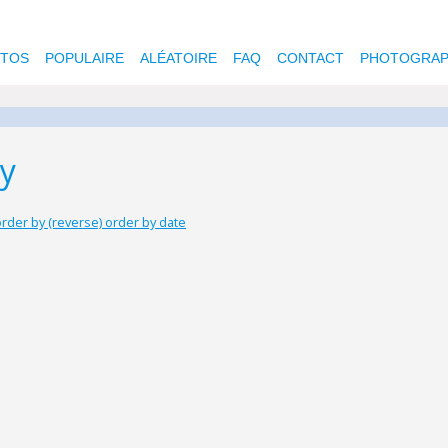
OTOS
POPULAIRE
ALÉATOIRE
FAQ
CONTACT
PHOTOGRAP
ry
rder by (reverse) order by date