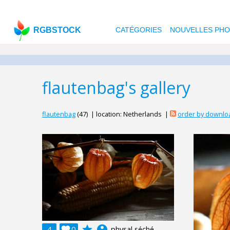
RGBSTOCK
CATÉGORIES
NOUVELLES PH
flautenbag's gallery
flautenbag
(47) | location: Netherlands |
order by downlo
grade
account_circle
4

0
physal séché