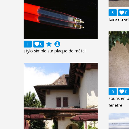
3

0
faire du v
grade
account_circle
1

0
stylo simple sur plaque de métal
6

0
souris en 
fenêtre