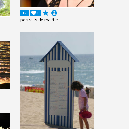
grade
account_circle
12

0
portraits de ma fille