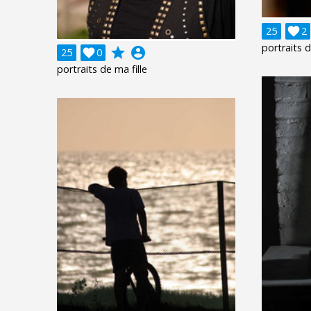
25

2
portraits d
grade
account_circle
25

0
portraits de ma fille