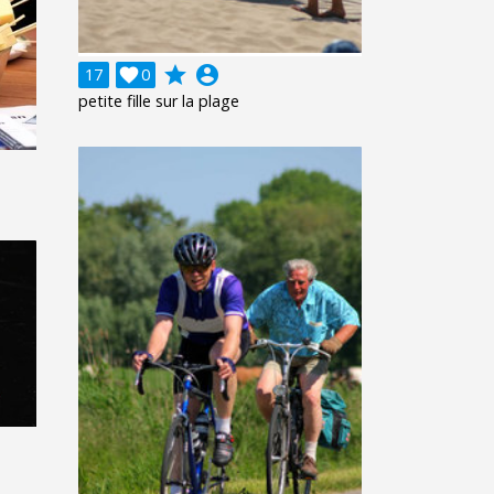
grade
account_circle
17

0
petite fille sur la plage