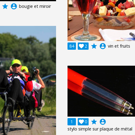
grade
account_circle
bougie et miroir
grade
account_circle
84

2
vin et fruits
grade
account_circle
1

0
stylo simple sur plaque de métal