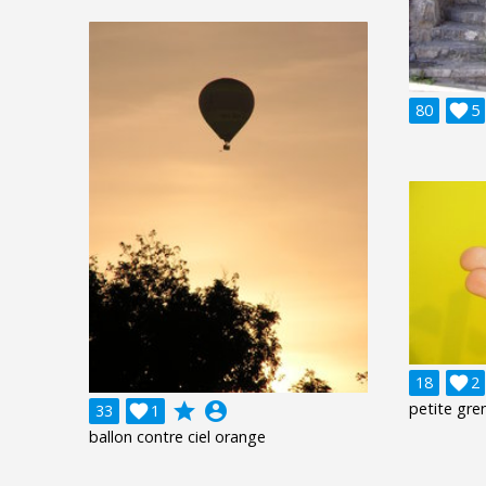
80

5
18

2
grade
account_circle
petite gren
33

1
ballon contre ciel orange