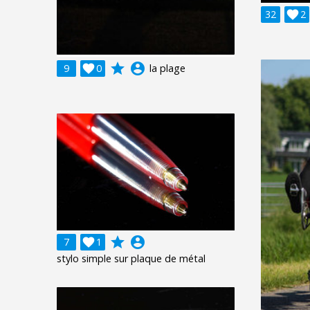
32

2
grade
account_circle
9

0
la plage
grade
account_circle
7

1
stylo simple sur plaque de métal