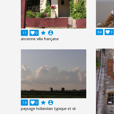
84

3
grade
account_circle
11

0
ancienne villa française
grade
account_circle
14

0
paysage hollandais typique et sk