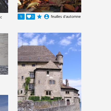
grade
account_circle
9

0
feuilles d'automne
nc