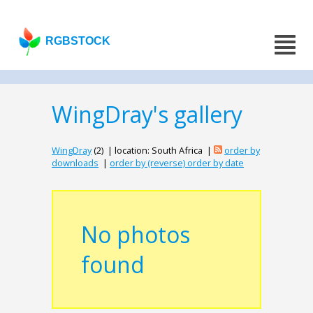
RGBSTOCK
WingDray's gallery
WingDray
(2) | location: South Africa |
order by
downloads
|
order by (reverse) order by date
No photos
found