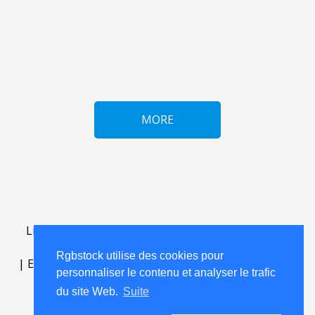
MORE
Lightbox
.
FAQ
.
contact
.
accord de licence
.
termes
d'utilisation
.
sur Rgbstock.fr
.
Rgbstock utilise des cookies pour
|
English
|
Deutsch
|
Español
|
Polski
|
Português
|
personnaliser le contenu et analyser le trafic
Nederlands
|
du site Web.
Suite