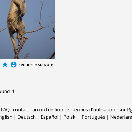
grade
account_circle
sentinelle suricate
ound: 1
.
FAQ
.
contact
.
accord de licence
.
termes d'utilisation
.
sur Rg
nglish
|
Deutsch
|
Español
|
Polski
|
Português
|
Nederlan