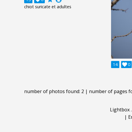
chiot suricate et adultes
14

0
number of photos found: 2 | number of pages f
Lightbox
|
E