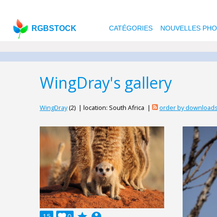
RGBSTOCK
CATÉGORIES
NOUVELLES PH
WingDray's gallery
WingDray
(2) | location: South Africa |
order by download
grade
account_circle
15

0