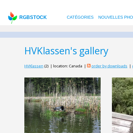
RGBSTOCK
CATÉGORIES
NOUVELLES PH
HVKlassen's gallery
HVKlassen
(2) | location: Canada |
order by downloads
|