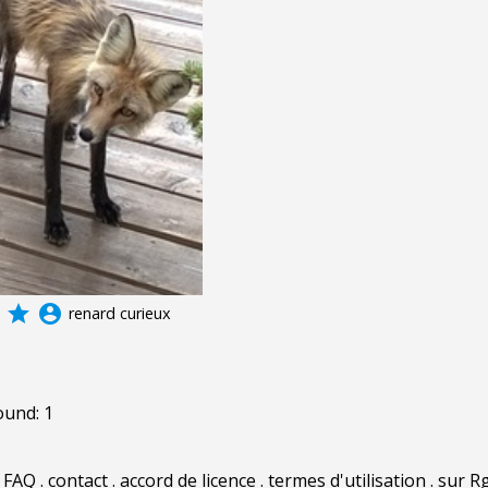
grade
account_circle
renard curieux
ound: 1
.
FAQ
.
contact
.
accord de licence
.
termes d'utilisation
.
sur Rg