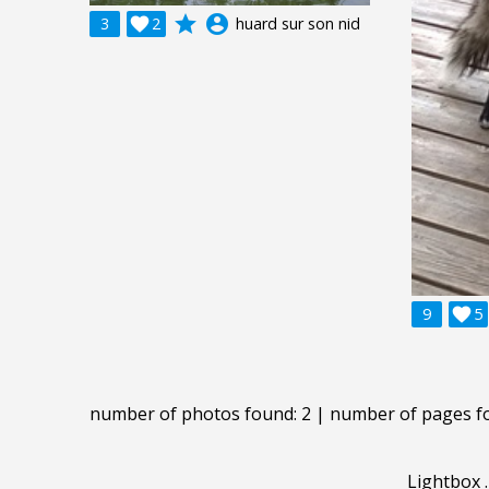
grade
account_circle
3

2
huard sur son nid
9

5
number of photos found: 2 | number of pages f
Lightbox