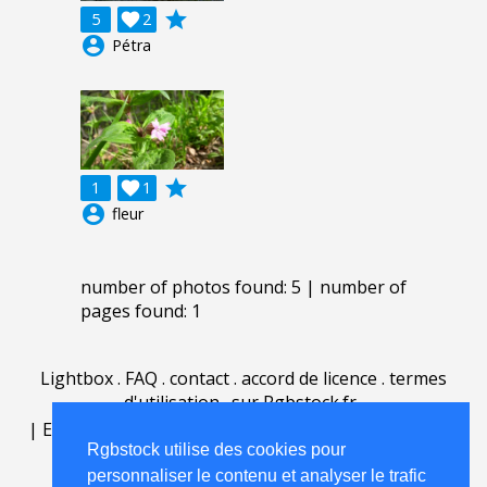
grade
5

2
account_circle
Pétra
grade
1

1
account_circle
fleur
number of photos found: 5 | number of
pages found: 1
Lightbox
.
FAQ
.
contact
.
accord de licence
.
termes
d'utilisation
.
sur Rgbstock.fr
.
|
English
|
Deutsch
|
Español
|
Polski
|
Português
|
Rgbstock utilise des cookies pour
Nederlands
|
personnaliser le contenu et analyser le trafic