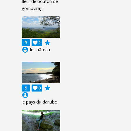
fleur de bouton de
gombvirág
grade
5

2
account_circle
le château
grade
5

0
account_circle
le pays du danube