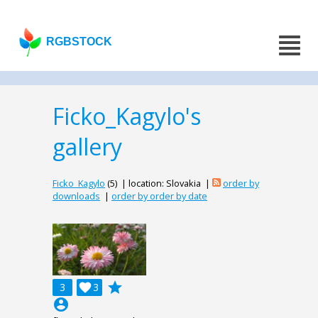
RGBSTOCK
Ficko_Kagylo's
gallery
Ficko_Kagylo
(5) | location: Slovakia |
order by
downloads
|
order by order by date
grade
3

3
account_circle