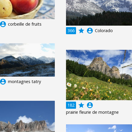
ccount_circle
corbeille de fruits
grade
account_circle
366
Colorado
ccount_circle
montagnes tatry
grade
account_circle
182
prairie fleurie de montagne