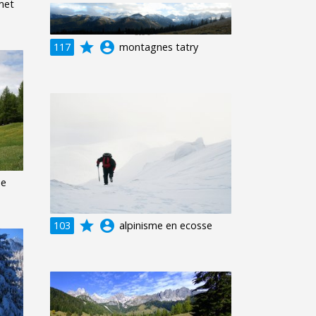
met
grade
account_circle
117
montagnes tatry
ne
grade
account_circle
103
alpinisme en ecosse