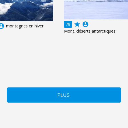
grade
account_circle
78
unt_circle
montagnes en hiver
Mont. déserts antarctiques