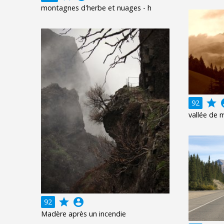
montagnes d'herbe et nuages - h
grade
acco
92
vallée de
grade
account_circle
92
Madère après un incendie