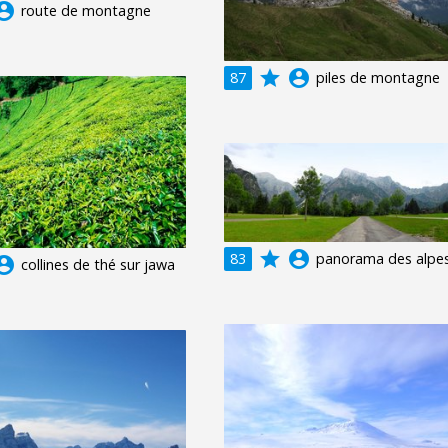
unt_circle
route de montagne
grade
account_circle
87
piles de montagne
grade
account_circle
83
panorama des alpe
unt_circle
collines de thé sur jawa