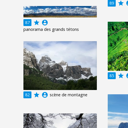
grade
acco
89
grade
account_circle
87
panorama des grands tétons
grade
acco
85
grade
account_circle
82
scène de montagne