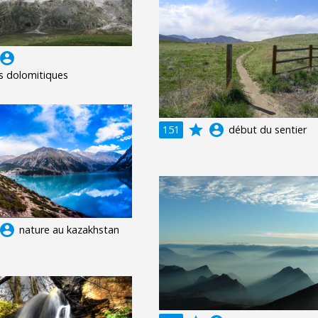
ccount_circle
 dolomitiques
grade
account_circle
151
début du sentier
ccount_circle
nature au kazakhstan