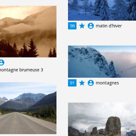
grade
account_circle
96
matin d'hiver
unt_circle
 montagne brumeuse 3
grade
account_circle
91
montagnes