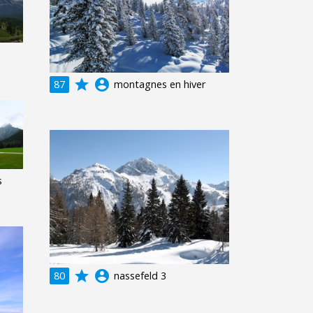
grade
account_circle
87
montagnes en hiver
s
grade
account_circle
80
nassefeld 3