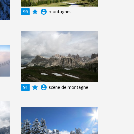
grade
account_circle
96
montagnes
grade
account_circle
91
scène de montagne