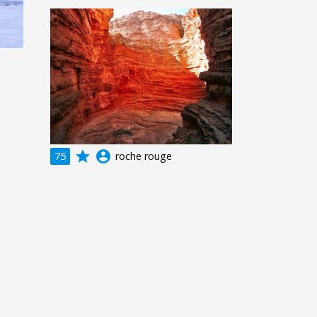
grade
account_circle
75
roche rouge