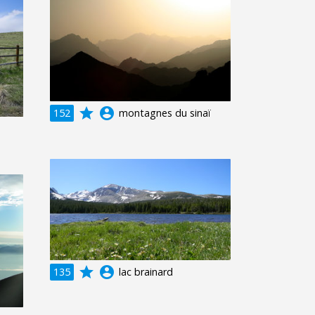
grade
account_circle
152
montagnes du sinaï
grade
account_circle
135
lac brainard