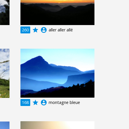
grade
account_circle
260
aller aller allé
grade
account_circle
168
montagne bleue