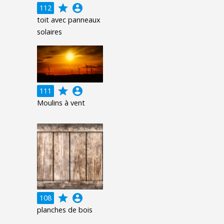
grade
account_circle
112
toit avec panneaux
solaires
grade
account_circle
111
Moulins à vent
grade
account_circle
108
planches de bois