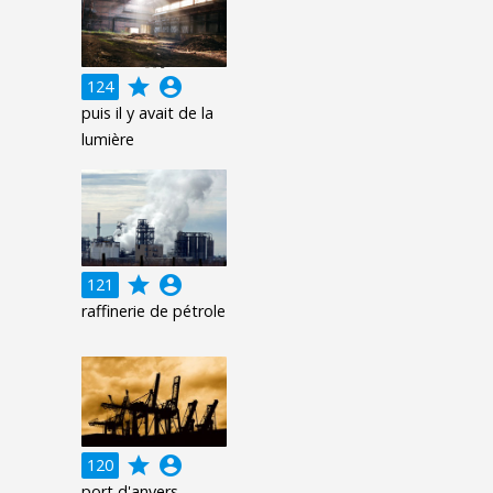
grade
account_circle
124
puis il y avait de la
lumière
grade
account_circle
121
raffinerie de pétrole
grade
account_circle
120
port d'anvers