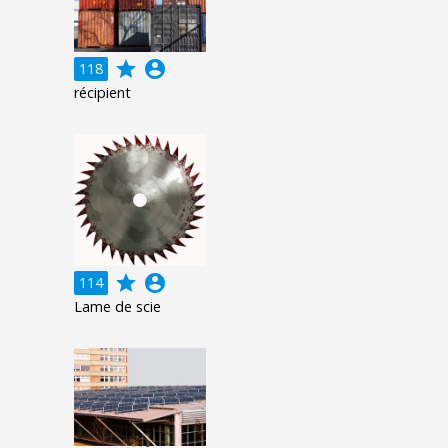
grade
account_circle
118
récipient
grade
account_circle
114
Lame de scie