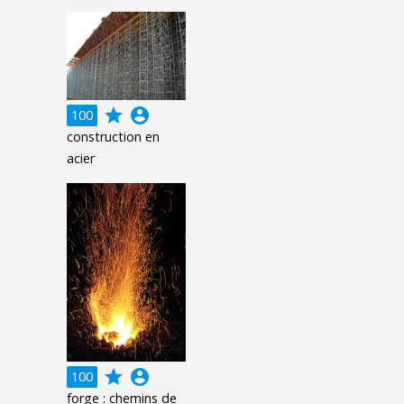
grade
account_circle
100
construction en
acier
grade
account_circle
100
forge : chemins de