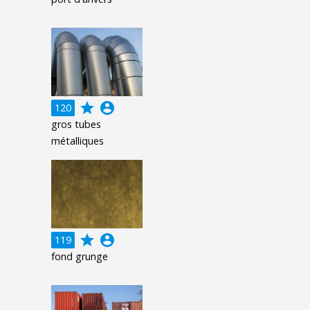
grade
account_circle
120
gros tubes
métalliques
grade
account_circle
119
fond grunge