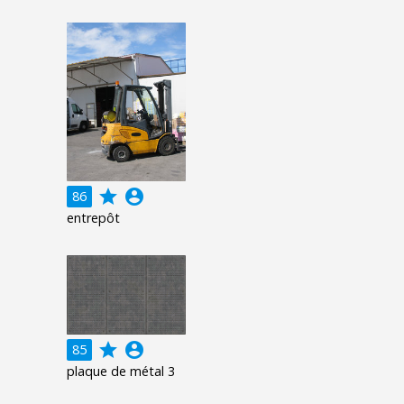
grade
account_circle
86
entrepôt
grade
account_circle
85
plaque de métal 3