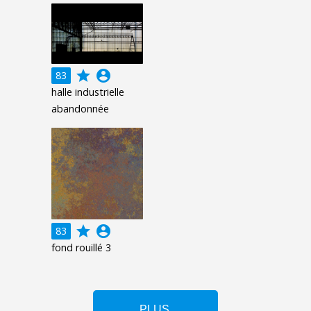
grade
account_circle
83
halle industrielle
abandonnée
grade
account_circle
83
fond rouillé 3