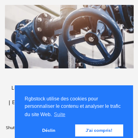
Lightbox
.
FAQ
.
contact
.
accord de licence
.
termes
d'utilisation
.
sur Rgbstock.fr
.
Rgbstock utilise des cookies pour
|
English
|
Deutsch
|
Español
|
Polski
|
Português
|
personnaliser le contenu et analyser le trafic
Nederlands
|
du site Web.
Suite
Shutterstock official partner of Rgbstock
Saqurai AI official partner of
Déclin
J'ai compris!
Rgbstock