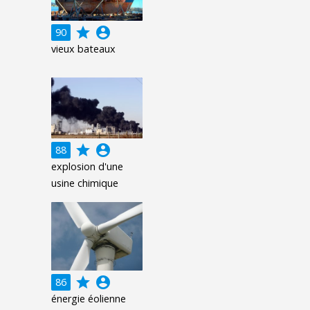
grade
account_circle
90
vieux bateaux
grade
account_circle
88
explosion d'une
usine chimique
grade
account_circle
86
énergie éolienne