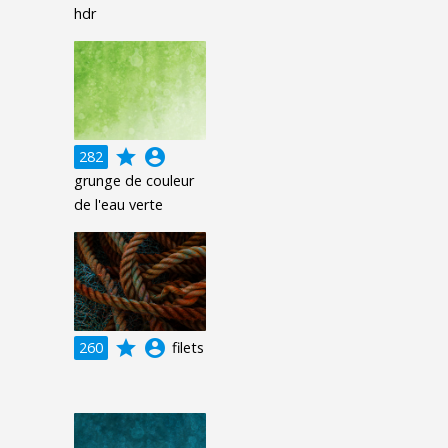
hdr
grade
account_circle
282
grunge de couleur
de l'eau verte
grade
account_circle
260
filets