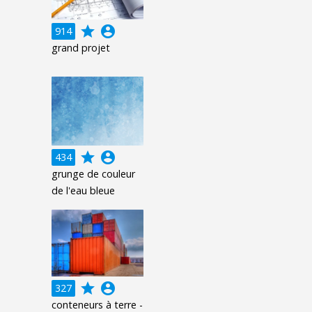
grade
account_circle
914
grand projet
grade
account_circle
434
grunge de couleur
de l'eau bleue
grade
account_circle
327
conteneurs à terre -