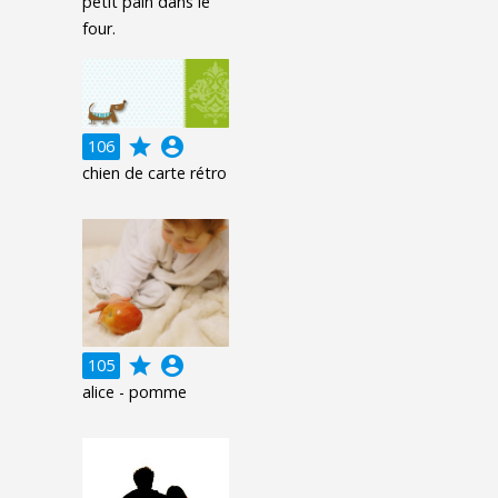
petit pain dans le
four.
grade
account_circle
106
chien de carte rétro
grade
account_circle
105
alice - pomme