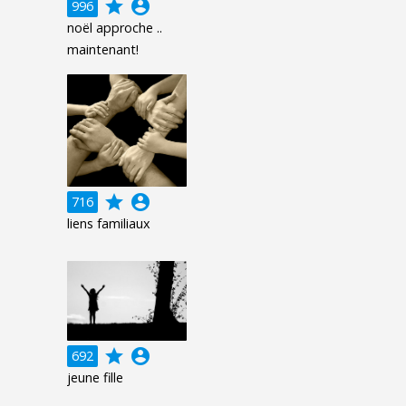
grade
account_circle
996
noël approche ..
maintenant!
grade
account_circle
716
liens familiaux
grade
account_circle
692
jeune fille