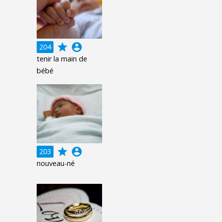
grade
account_circle
204
tenir la main de
bébé
grade
account_circle
203
nouveau-né