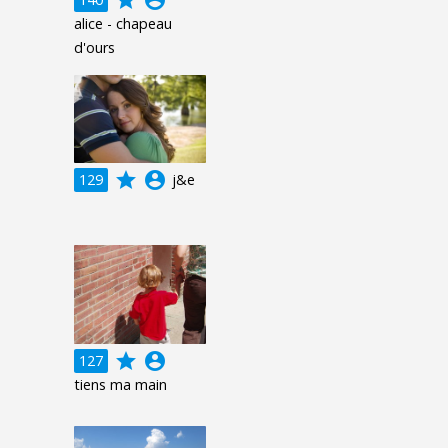
alice - chapeau
d'ours
grade
account_circle
129
j&e
grade
account_circle
127
tiens ma main