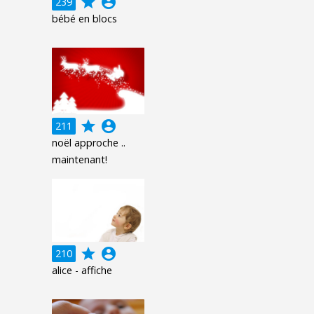
grade
account_circle
239
bébé en blocs
grade
account_circle
211
noël approche ..
maintenant!
grade
account_circle
210
alice - affiche