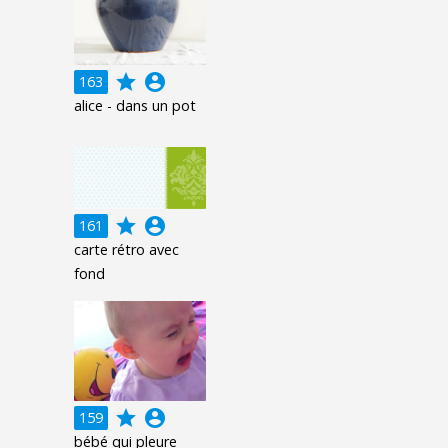
grade
account_circle
163
alice - dans un pot
grade
account_circle
161
carte rétro avec
fond
grade
account_circle
159
bébé qui pleure