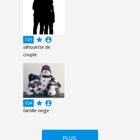
grade
account_circle
105
silhouette de
couple
grade
account_circle
104
famille neige