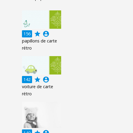
grade
account_circle
156
papillons de carte
rétro
grade
account_circle
142
voiture de carte
rétro
grade
account_circle
140