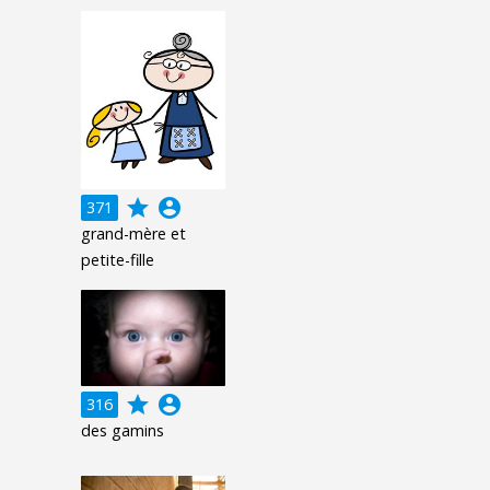
grade
account_circle
371
grand-mère et
petite-fille
grade
account_circle
316
des gamins