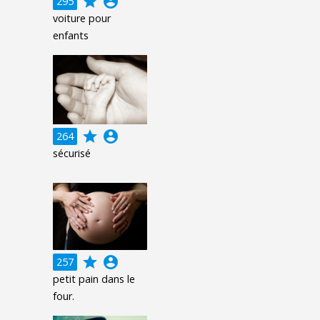
grade
account_circle
295
voiture pour
enfants
grade
account_circle
264
sécurisé
grade
account_circle
257
petit pain dans le
four.