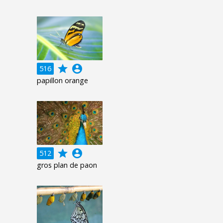
grade
account_circle
516
papillon orange
grade
account_circle
512
gros plan de paon