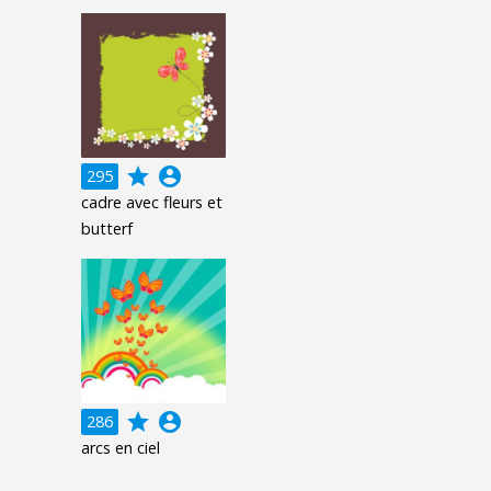
grade
account_circle
295
cadre avec fleurs et
butterf
grade
account_circle
286
arcs en ciel