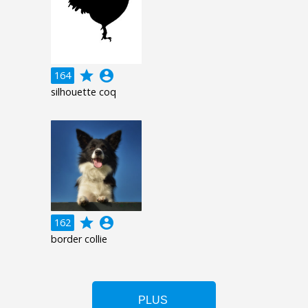
grade
account_circle
164
silhouette coq
grade
account_circle
162
border collie