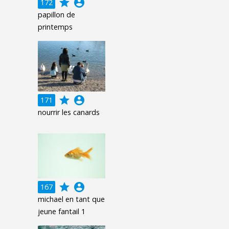
grade
account_circle
172
papillon de
printemps
grade
account_circle
171
nourrir les canards
grade
account_circle
167
michael en tant que
jeune fantail 1