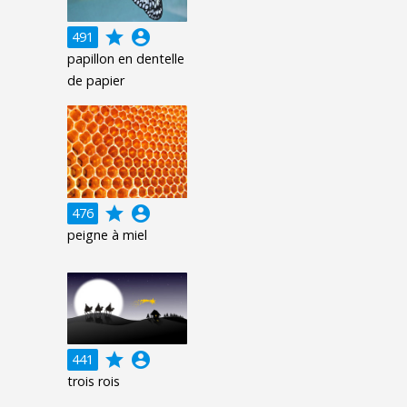
grade
account_circle
491
papillon en dentelle
de papier
grade
account_circle
476
peigne à miel
grade
account_circle
441
trois rois