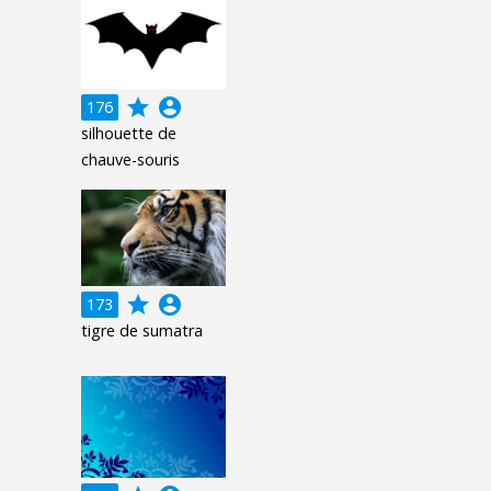
grade
account_circle
176
silhouette de
chauve-souris
grade
account_circle
173
tigre de sumatra