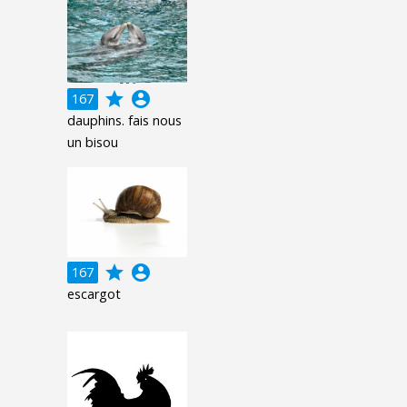
grade
account_circle
167
dauphins. fais nous
un bisou
grade
account_circle
167
escargot