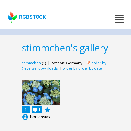
RGBSTOCK
stimmchen's gallery
stimmchen
(1) | location: Germany |
order by
(reverse) downloads
|
order by order by date
grade
1

1
account_circle
hortensias