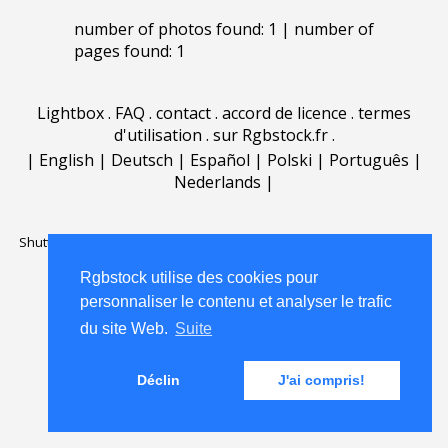
number of photos found: 1 | number of
pages found: 1
Lightbox
.
FAQ
.
contact
.
accord de licence
.
termes
d'utilisation
.
sur Rgbstock.fr
.
|
English
|
Deutsch
|
Español
|
Polski
|
Português
|
Nederlands
|
Shutterstock official partner of Rgbstock
Saqurai AI official partner of
Rgbstock
Rgbstock utilise des cookies pour
personnaliser le contenu et analyser le trafic
du site Web.
Suite
Déclin
J'ai compris!