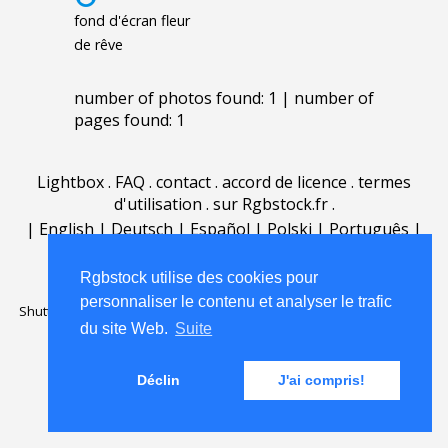
fond d'écran fleur
de rêve
number of photos found: 1 | number of
pages found: 1
Lightbox
.
FAQ
.
contact
.
accord de licence
.
termes
d'utilisation
.
sur Rgbstock.fr
.
|
English
|
Deutsch
|
Español
|
Polski
|
Português
|
Nederlands
|
Rgbstock utilise des cookies pour
personnaliser le contenu et analyser le trafic
Shutterstock official partner of Rgbstock
Saqurai AI official partner of
du site Web.
Suite
Rgbstock
Déclin
J'ai compris!