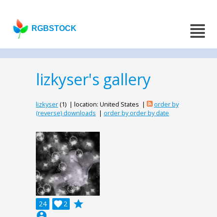
RGBSTOCK
lizkyser's gallery
lizkyser
(1) | location: United States |
order by
(reverse) downloads
|
order by order by date
grade
24

2
account_circle