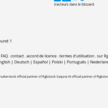
tracteurs dans le blizzard
ound: 1
.
FAQ
.
contact
.
accord de licence
.
termes d'utilisation
.
sur Rg
nglish
|
Deutsch
|
Español
|
Polski
|
Português
|
Nederlan
hutterstock official partner of Rgbstock
Saqurai AI official partner of Rgbsto