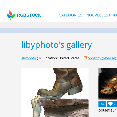
RGBSTOCK
CATÉGORIES
NOUVELLES PH
libyphoto's gallery
libyphoto
(3) | location: United States |
order by (reverse
34

2
poulet sur 