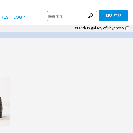
REGISTRE
HES
LOGIN
search in gallery of libyphoto