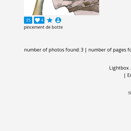
grade
account_circle
35

4
pincement de botte
number of photos found: 3 | number of pages f
Lightbox
|
E
S