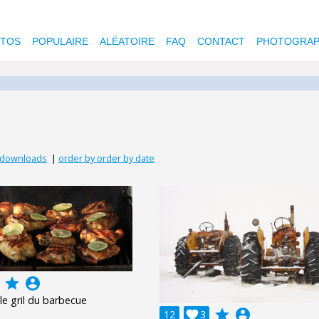
OTOS
POPULAIRE
ALÉATOIRE
FAQ
CONTACT
PHOTOGRAP
) downloads
|
order by order by date
grade
account_circle
le gril du barbecue
grade
account_circle
12

3