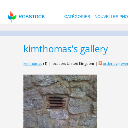
RGBSTOCK
CATÉGORIES
NOUVELLES PH
kimthomas's gallery
kimthomas
(1) | location: United Kingdom |
order by (rev