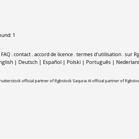
ound: 1
.
FAQ
.
contact
.
accord de licence
.
termes d'utilisation
.
sur Rg
nglish
|
Deutsch
|
Español
|
Polski
|
Português
|
Nederlan
hutterstock official partner of Rgbstock
Saqurai AI official partner of Rgbsto