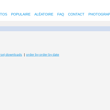
OTOS
POPULAIRE
ALÉATOIRE
FAQ
CONTACT
PHOTOGRAP
erse) downloads
|
order by order by date