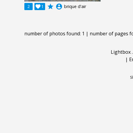
grade
account_circle
2

1
brique d'air
number of photos found: 1 | number of pages f
Lightbox
|
E
S