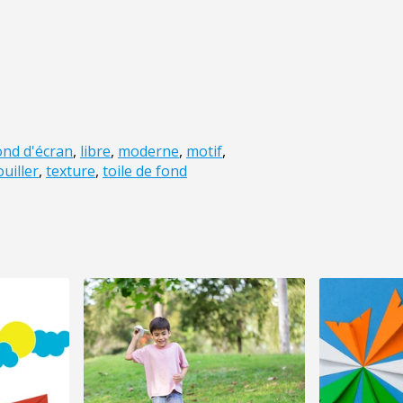
ond d'écran
,
libre
,
moderne
,
motif
,
uiller
,
texture
,
toile de fond