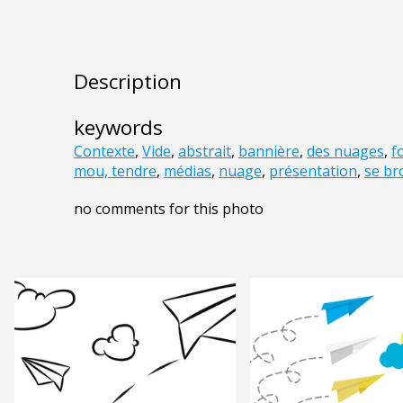
Description
keywords
Contexte
,
Vide
,
abstrait
,
bannière
,
des nuages
,
f
mou, tendre
,
médias
,
nuage
,
présentation
,
se bro
no comments for this photo