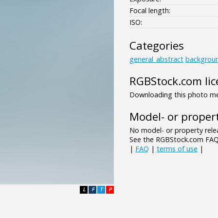
Focal length:
ISO:
Categories
general_abstract
backgrou
RGBStock.com lic
Downloading this photo mea
Model- or propert
No model- or property relea
See the RGBStock.com FAQ 
|
FAQ
|
terms of use
|
L
F
T
P