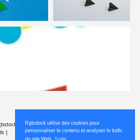
Rgbstock utilise des cookies pour
bstock.fr
.
personnaliser le contenu et analyser le trafic
ds
|
du site Web.
Suite