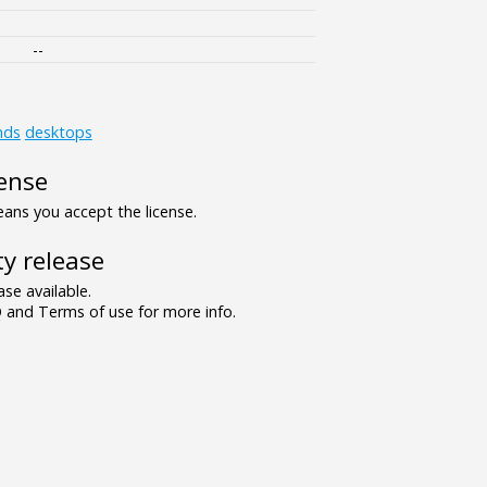
--
nds
desktops
ense
ns you accept the license.
y release
se available.
and Terms of use for more info.