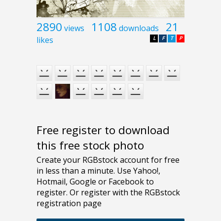
2890
1108
21
views
downloads
likes
L
F
T
P
Free register to download
this free stock photo