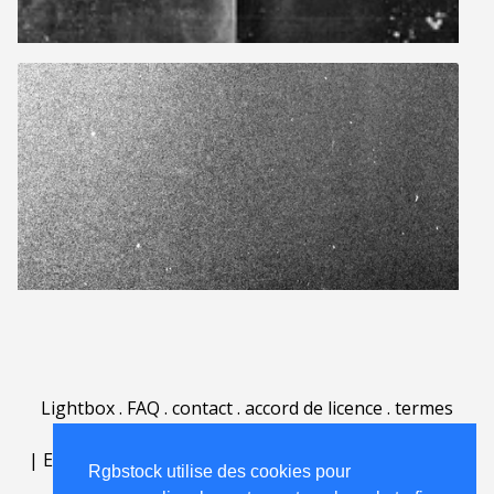
Lightbox
.
FAQ
.
contact
.
accord de licence
.
termes
d'utilisation
.
sur Rgbstock.fr
.
|
English
|
Deutsch
|
Español
|
Polski
|
Português
|
Rgbstock utilise des cookies pour
Nederlands
|