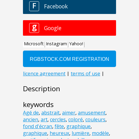
Description
keywords
Agé de
,
abstrait
,
aimer
,
amusement
,
ancien
,
art
,
cercles
,
coloré
,
couleurs
,
fond d'écran
,
fête
,
graphique
,
graphique
,
heureux
,
lumière
,
modèle
,