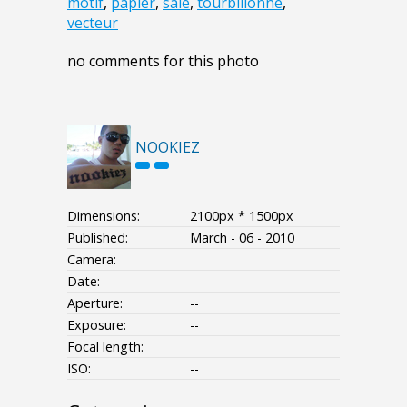
motif
,
papier
,
sale
,
tourbillonne
,
vecteur
no comments for this photo
NOOKIEZ
Dimensions:
2100px * 1500px
Published:
March - 06 - 2010
Camera:
Date:
--
Aperture:
--
Exposure:
--
Focal length:
ISO:
--