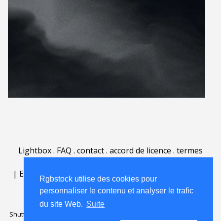
Lightbox
.
FAQ
.
contact
.
accord de licence
.
termes
d'utilisation
.
sur Rgbstock.fr
.
|
English
|
Deutsch
|
Español
|
Polski
|
Português
|
Rgbstock utilise des cookies pour
Nederlands
|
personnaliser le contenu et analyser le trafic
du site Web.
Suite
Shutterstock official partner of Rgbstock
Saqurai AI official partner of