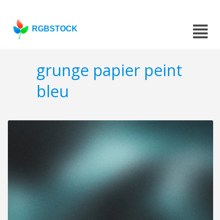
RGBSTOCK
grunge papier peint
bleu