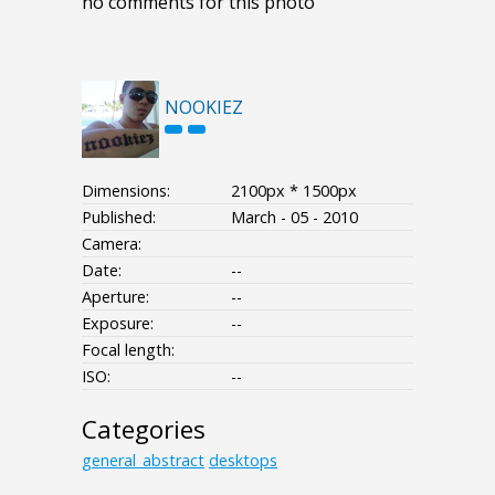
no comments for this photo
NOOKIEZ
Dimensions:
2100px * 1500px
Published:
March - 05 - 2010
Camera:
Date:
--
Aperture:
--
Exposure:
--
Focal length:
ISO:
--
Categories
general_abstract
desktops