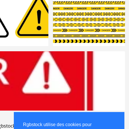
Rgbstock utilise des cookies pour
Rgbstock utilise des cookies pour
bstock.fr
.