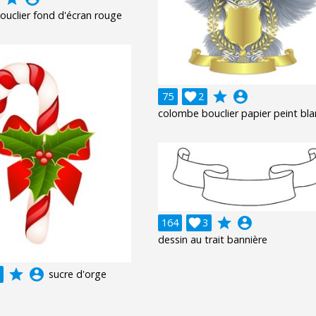
uclier fond d'écran rouge
grade
account_circle
75

2
colombe bouclier papier peint bla
grade
account_circle
164

3
dessin au trait bannière
grade
account_circle
sucre d'orge