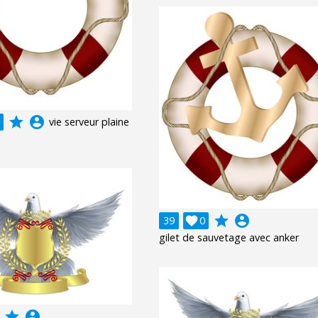
grade
account_circle
vie serveur plaine
grade
account_circle
39

0
gilet de sauvetage avec anker
grade
account_circle