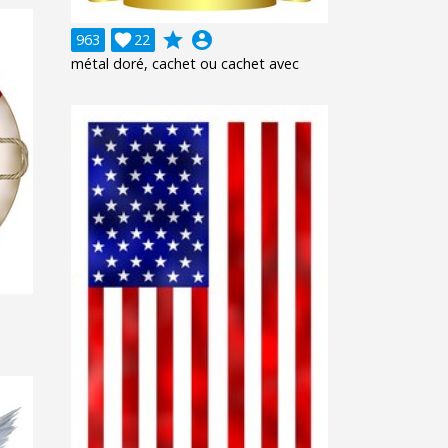
grade
account_circle
963

22
métal doré, cachet ou cachet avec