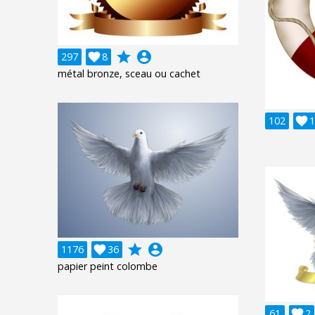
grade
account_circle
297

8
métal bronze, sceau ou cachet
102

1
grade
account_circle
1176

36
papier peint colombe
61

2