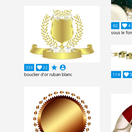
62

4
sous le fo
grade
account_circle
333

22
bouclier d'or ruban blanc
114

5