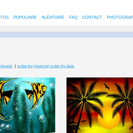
OTOS
POPULAIRE
ALÉATOIRE
FAQ
CONTACT
PHOTOGRAP
wnloads
|
order by (reverse) order by date