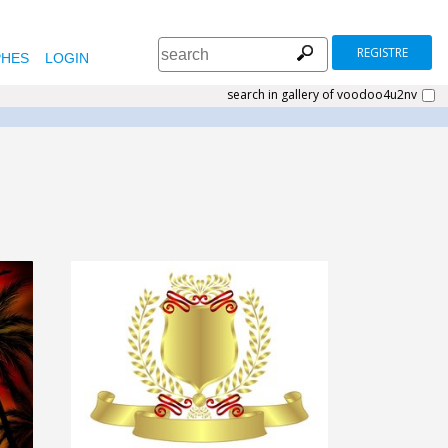
REGISTRE
HES
LOGIN
search in gallery of voodoo4u2nv