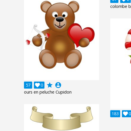
colombe bo
grade
account_circle
57

0
ours en peluche Cupidon
183

0