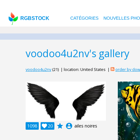
RGBSTOCK
CATÉGORIES
NOUVELLES PH
voodoo4u2nv's gallery
voodoo4u2nv
(21) | location: United States |
order by do
grade
account_circle
1098

20
ailes noires