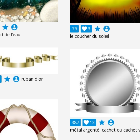
grade
account_circle
grade
account_circle
75

3
nd de l'eau
le coucher du soleil
grade
account_circle
ruban d'or
grade
account_circle
387

13
métal argenté, cachet ou cachet 