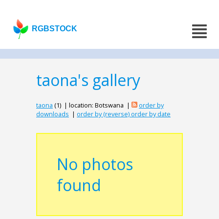
RGBSTOCK
taona's gallery
taona
(1) | location: Botswana |
order by
downloads
|
order by (reverse) order by date
No photos
found