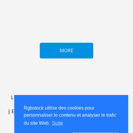
MORE
Lightbox
.
FAQ
.
contact
.
accord de licence
.
termes
d'utilisation
.
sur Rgbstock.fr
.
Rgbstock utilise des cookies pour
|
English
|
Deutsch
|
Español
|
Polski
|
Português
|
personnaliser le contenu et analyser le trafic
Nederlands
|
du site Web.
Suite