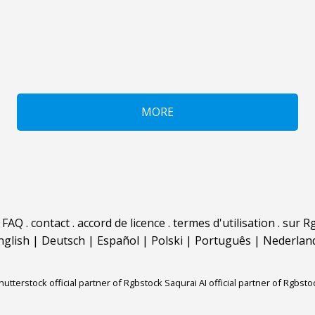
MORE
.
FAQ
.
contact
.
accord de licence
.
termes d'utilisation
.
sur Rg
nglish
|
Deutsch
|
Español
|
Polski
|
Português
|
Nederlan
hutterstock official partner of Rgbstock
Saqurai AI official partner of Rgbsto