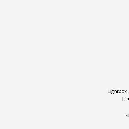
Lightbox
|
E
S