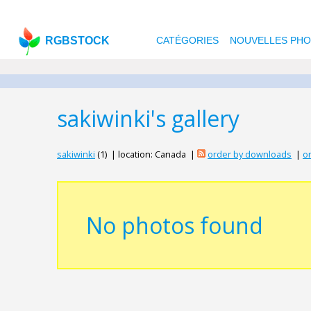
RGBSTOCK
CATÉGORIES
NOUVELLES PH
sakiwinki's gallery
sakiwinki
(1) | location: Canada |
order by downloads
|
or
No photos found