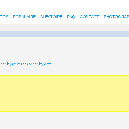
OTOS
POPULAIRE
ALÉATOIRE
FAQ
CONTACT
PHOTOGRAP
der by (reverse) order by date