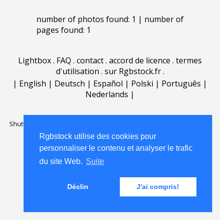
number of photos found: 1 | number of
pages found: 1
Lightbox
.
FAQ
.
contact
.
accord de licence
.
termes
d'utilisation
.
sur Rgbstock.fr
.
|
English
|
Deutsch
|
Español
|
Polski
|
Português
|
Nederlands
|
Shutterstock official partner of Rgbstock
Saqurai AI official partner of
Rgbstock
Rgbstock utilise des cookies pour
personnaliser le contenu et analyser le trafic
du site Web.
Suite
Déclin
J'ai compris!