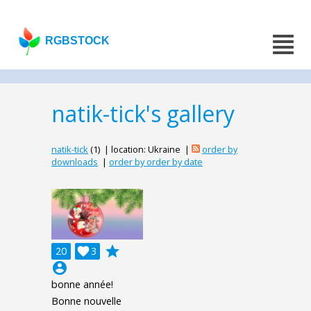
RGBSTOCK
natik-tick's gallery
natik-tick
(1) | location: Ukraine |
order by
downloads
|
order by order by date
grade
20

3
account_circle
bonne année!
Bonne nouvelle