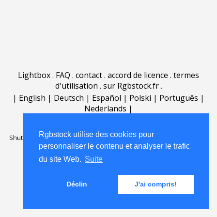
Lightbox
.
FAQ
.
contact
.
accord de licence
.
termes
d'utilisation
.
sur Rgbstock.fr
.
|
English
|
Deutsch
|
Español
|
Polski
|
Português
|
Nederlands
|
Rgbstock utilise des cookies pour
Shutterstock official partner of Rgbstock
Saqurai AI official partner of
personnaliser le contenu et analyser le trafic
Rgbstock
du site Web.
Suite
Déclin
J'ai compris!