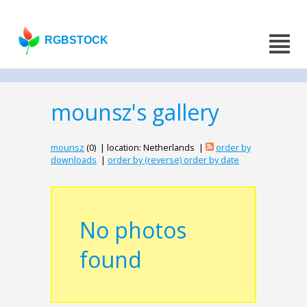
RGBSTOCK
mounsz's gallery
mounsz
(0) | location: Netherlands |
order by
downloads
|
order by (reverse) order by date
No photos
found