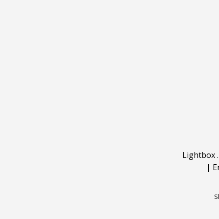
Lightbox
|
E
S