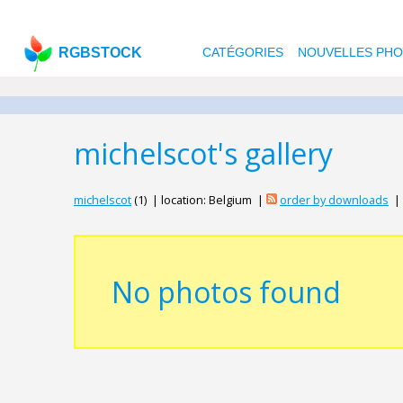
RGBSTOCK
CATÉGORIES
NOUVELLES PH
michelscot's gallery
michelscot
(1) | location: Belgium |
order by downloads
|
No photos found