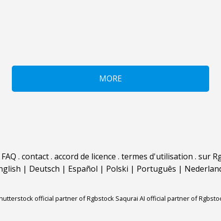
MORE
.
FAQ
.
contact
.
accord de licence
.
termes d'utilisation
.
sur Rg
nglish
|
Deutsch
|
Español
|
Polski
|
Português
|
Nederlan
hutterstock official partner of Rgbstock
Saqurai AI official partner of Rgbsto