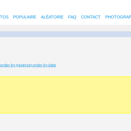
OTOS
POPULAIRE
ALÉATOIRE
FAQ
CONTACT
PHOTOGRAP
order by (reverse) order by date