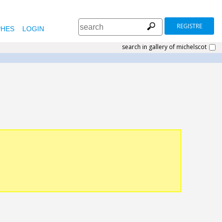
REGISTRE
HES
LOGIN
search in gallery of michelscot