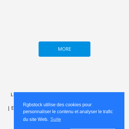
MORE
Lightbox
.
FAQ
.
contact
.
accord de licence
.
termes
d'utilisation
.
sur Rgbstock.fr
.
Rgbstock utilise des cookies pour
|
English
|
Deutsch
|
Español
|
Polski
|
Português
|
personnaliser le contenu et analyser le trafic
Nederlands
|
du site Web.
Suite