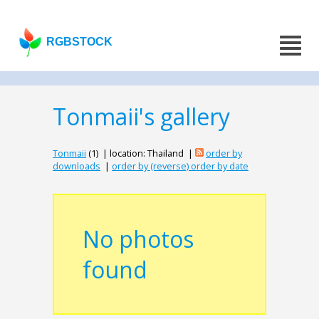
RGBSTOCK
Tonmaii's gallery
Tonmaii
(1) | location: Thailand |
order by
downloads
|
order by (reverse) order by date
No photos
found