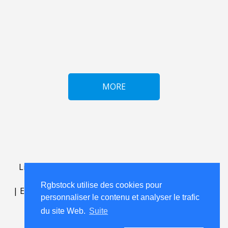
MORE
Lightbox
.
FAQ
.
contact
.
accord de licence
.
termes
d'utilisation
.
sur Rgbstock.fr
.
Rgbstock utilise des cookies pour
|
English
|
Deutsch
|
Español
|
Polski
|
Português
|
personnaliser le contenu et analyser le trafic
Nederlands
|
du site Web.
Suite