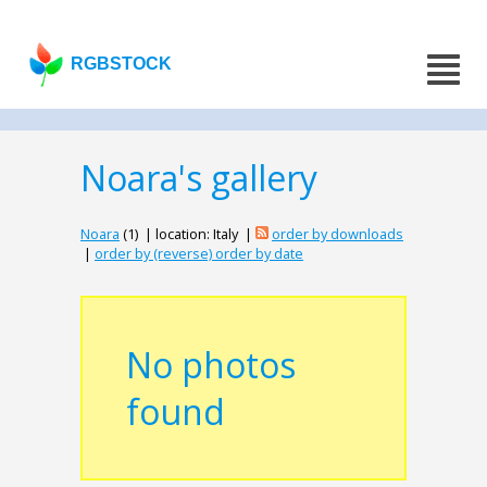
RGBSTOCK
Noara's gallery
Noara
(1) | location: Italy |
order by downloads
|
order by (reverse) order by date
No photos
found