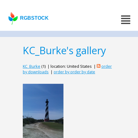
RGBSTOCK
KC_Burke's gallery
KC_Burke
(1) | location: United States |
order
by downloads
|
order by order by date