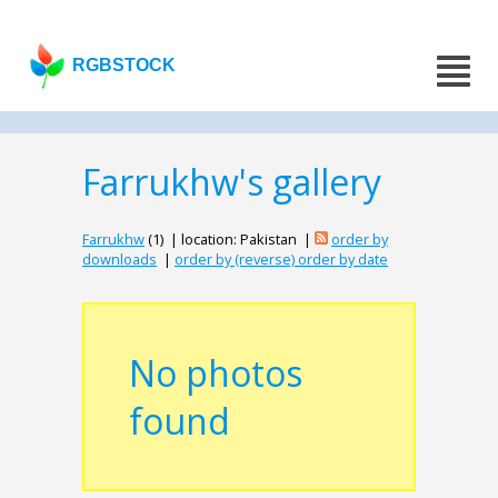
RGBSTOCK
Farrukhw's gallery
Farrukhw
(1) | location: Pakistan |
order by
downloads
|
order by (reverse) order by date
No photos
found