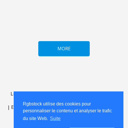
MORE
Lightbox
.
FAQ
.
contact
.
accord de licence
.
termes
d'utilisation
.
sur Rgbstock.fr
.
Rgbstock utilise des cookies pour
|
English
|
Deutsch
|
Español
|
Polski
|
Português
|
personnaliser le contenu et analyser le trafic
Nederlands
|
du site Web.
Suite