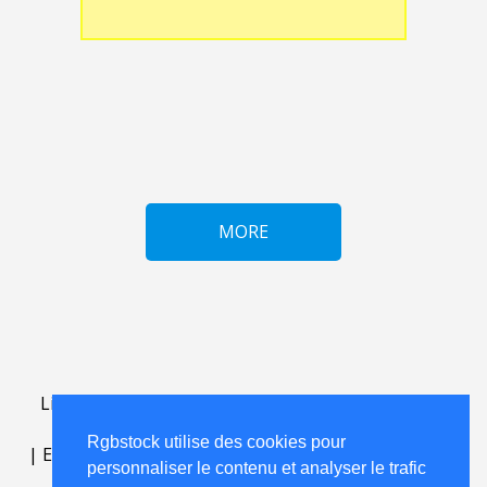
MORE
Lightbox
.
FAQ
.
contact
.
accord de licence
.
termes
d'utilisation
.
sur Rgbstock.fr
.
Rgbstock utilise des cookies pour
|
English
|
Deutsch
|
Español
|
Polski
|
Português
|
personnaliser le contenu et analyser le trafic
Nederlands
|