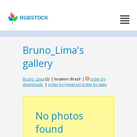
RGBSTOCK
Bruno_Lima's
gallery
Bruno_Lima
(2) | location: Brazil |
order by
downloads
|
order by (reverse) order by date
No photos
found