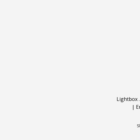
Lightbox
|
E
S