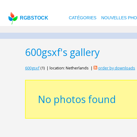
RGBSTOCK
CATÉGORIES
NOUVELLES PH
600gsxf's gallery
600gsxf
(1) | location: Netherlands |
order by downloads
No photos found