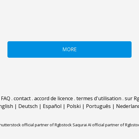
MORE
.
FAQ
.
contact
.
accord de licence
.
termes d'utilisation
.
sur Rg
nglish
|
Deutsch
|
Español
|
Polski
|
Português
|
Nederlan
hutterstock official partner of Rgbstock
Saqurai AI official partner of Rgbsto