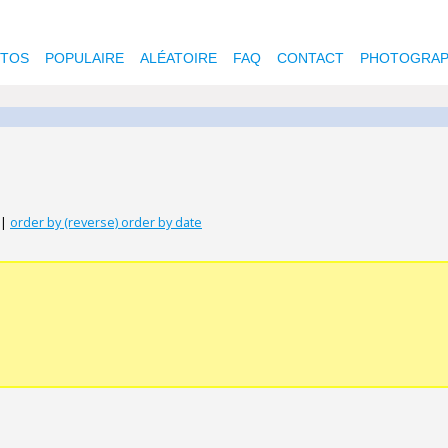
OTOS
POPULAIRE
ALÉATOIRE
FAQ
CONTACT
PHOTOGRAP
|
order by (reverse) order by date