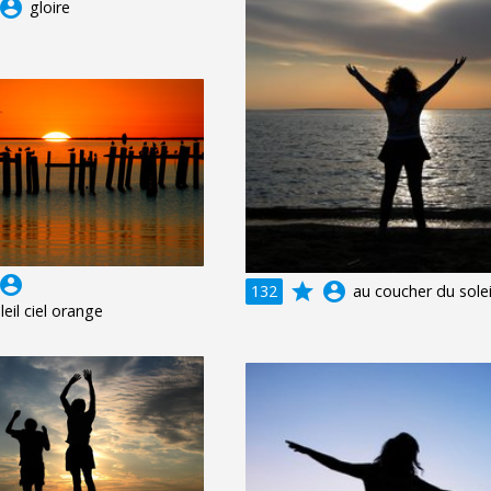
ccount_circle
gloire
ccount_circle
grade
account_circle
132
au coucher du solei
leil ciel orange