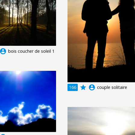
ccount_circle
bois coucher de soleil 1
grade
account_circle
166
couple solitaire