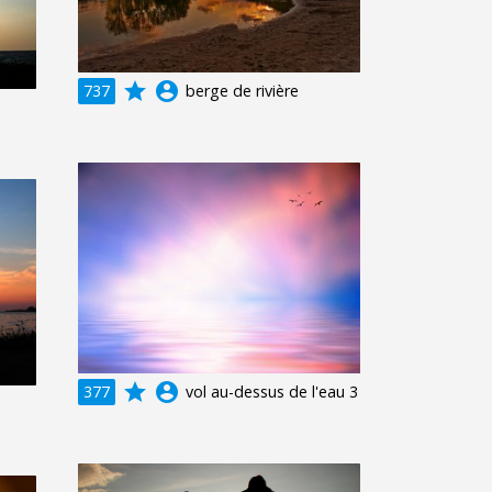
grade
account_circle
737
berge de rivière
grade
account_circle
377
vol au-dessus de l'eau 3