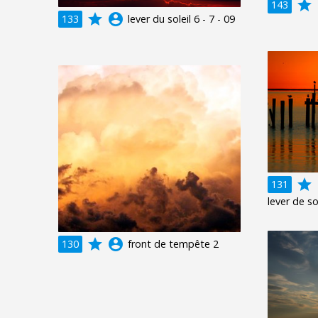
grade
a
143
grade
account_circle
133
lever du soleil 6 - 7 - 09
grade
a
131
lever de so
grade
account_circle
130
front de tempête 2