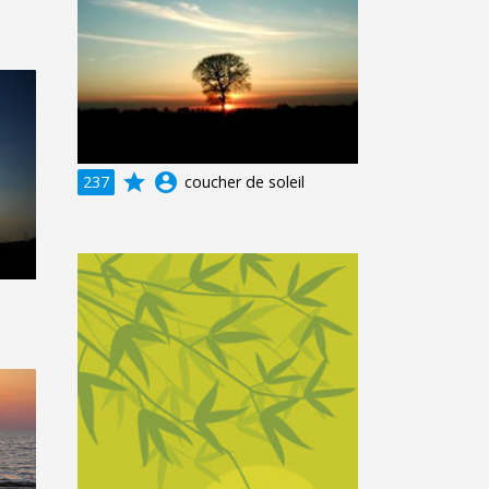
grade
account_circle
237
coucher de soleil