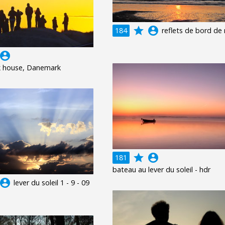
grade
account_circle
184
reflets de bord de
ccount_circle
ck house, Danemark
grade
account_circle
181
bateau au lever du soleil - hdr
ccount_circle
lever du soleil 1 - 9 - 09