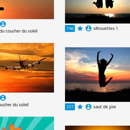
ccount_circle
grade
account_circle
746
silhouettes 1
du coucher du soleil
ccount_circle
oucher du soleil
grade
account_circle
337
saut de joie