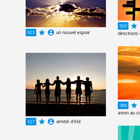
grade
a
920
grade
account_circle
923
un nouvel espoir
directions 
grade
a
586
avion au c
grade
account_circle
327
amitié d'été