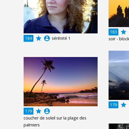
grade
a
183
grade
account_circle
184
sérénité 1
soir - blo
grade
a
179
grade
account_circle
179
coucher de soleil sur la plage des
palmiers