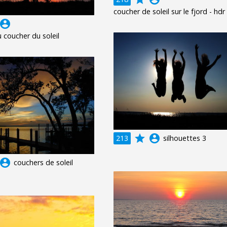
coucher de soleil sur le fjord - hdr
ccount_circle
 coucher du soleil
grade
account_circle
213
silhouettes 3
ccount_circle
couchers de soleil