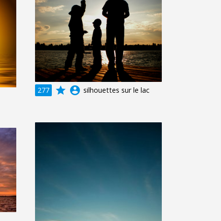
grade
account_circle
277
silhouettes sur le lac