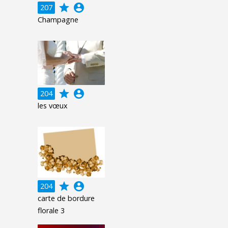
grade
account_circle
207
Champagne
grade
account_circle
204
les vœux
grade
account_circle
204
carte de bordure
florale 3