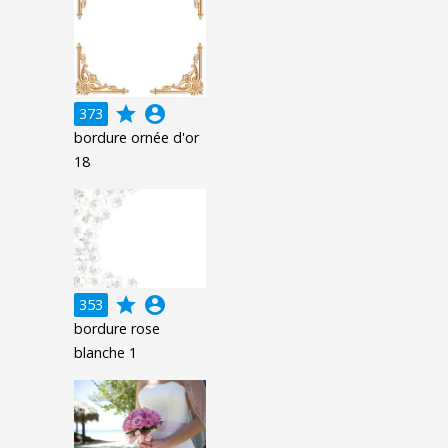
grade
account_circle
373
bordure ornée d'or
18
grade
account_circle
353
bordure rose
blanche 1