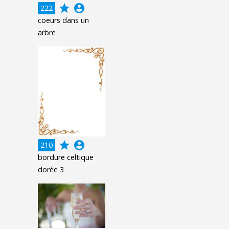
grade
account_circle
222
coeurs dans un
arbre
grade
account_circle
210
bordure celtique
dorée 3