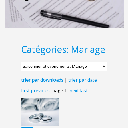
Catégories: Mariage
trier par downloads
|
trier par date
first
previous
page 1
next
last