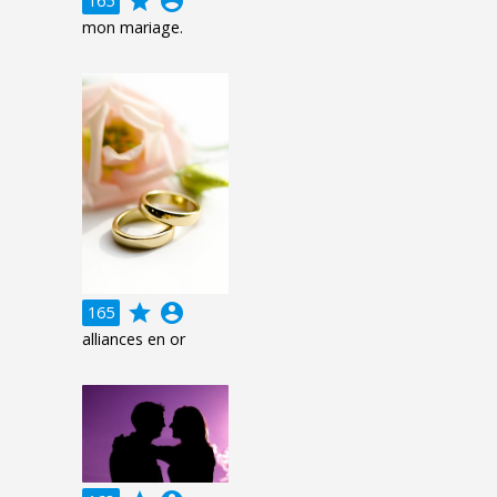
grade
account_circle
165
mon mariage.
grade
account_circle
165
alliances en or