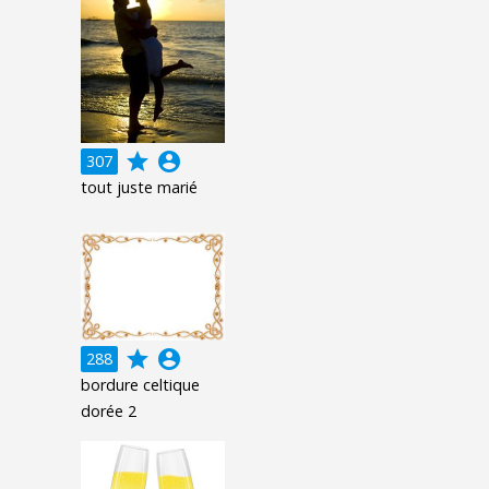
grade
account_circle
307
tout juste marié
grade
account_circle
288
bordure celtique
dorée 2