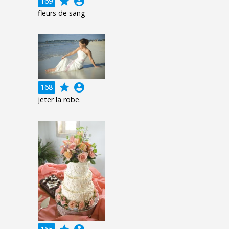
grade
account_circle
169
fleurs de sang
grade
account_circle
168
jeter la robe.