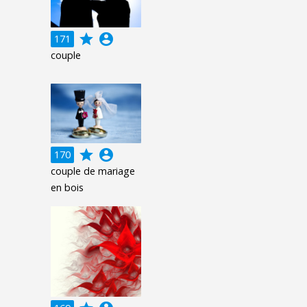
grade
account_circle
171
couple
grade
account_circle
170
couple de mariage
en bois