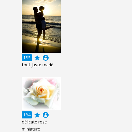
grade
account_circle
185
tout juste marié
grade
account_circle
184
délicate rose
miniature