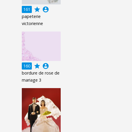
grade
account_circle
161
papeterie
victorienne
grade
account_circle
160
bordure de rose de
mariage 3