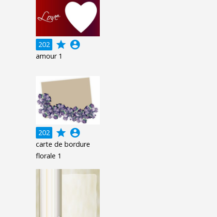
grade
account_circle
202
amour 1
grade
account_circle
202
carte de bordure
florale 1