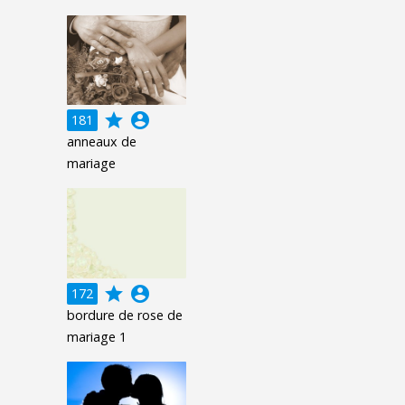
grade
account_circle
181
anneaux de
mariage
grade
account_circle
172
bordure de rose de
mariage 1