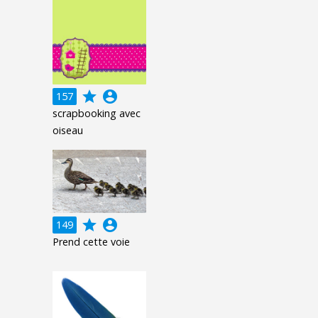
grade
account_circle
157
scrapbooking avec
oiseau
grade
account_circle
149
Prend cette voie