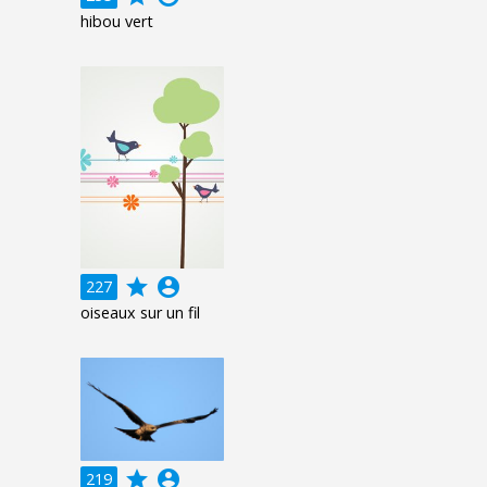
hibou vert
grade
account_circle
227
oiseaux sur un fil
grade
account_circle
219