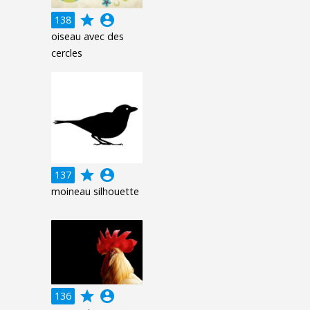
grade
account_circle
138
oiseau avec des
cercles
grade
account_circle
137
moineau silhouette
grade
account_circle
136