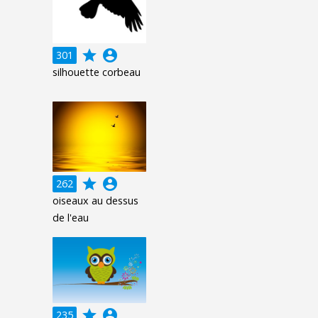
grade
account_circle
301
silhouette corbeau
grade
account_circle
262
oiseaux au dessus
de l'eau
grade
account_circle
235