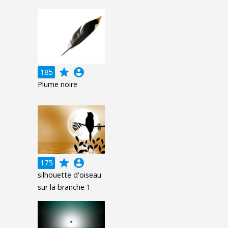
grade
account_circle
185
Plume noire
grade
account_circle
175
silhouette d'oiseau
sur la branche 1