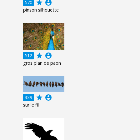
grade
account_circle
570
pinson silhouette
grade
account_circle
512
gros plan de paon
grade
account_circle
339
sur le fil