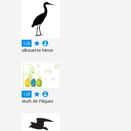
grade
account_circle
128
silhouette héron
grade
account_circle
128
œufs de Pâques