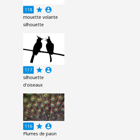
grade
account_circle
118
mouette volante
silhouette
grade
account_circle
117
silhouette
d'oiseaux
grade
account_circle
116
Plumes de paon