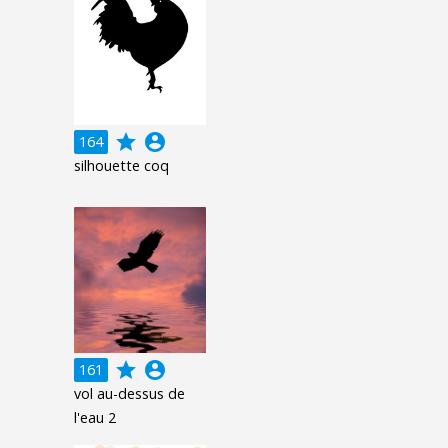
grade
account_circle
164
silhouette coq
grade
account_circle
161
vol au-dessus de
l'eau 2