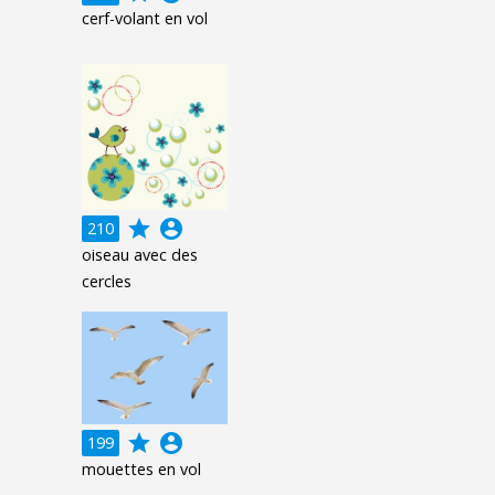
cerf-volant en vol
grade
account_circle
210
oiseau avec des
cercles
grade
account_circle
199
mouettes en vol