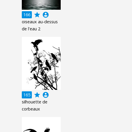
grade
account_circle
166
oiseaux au-dessus
de l'eau 2
grade
account_circle
165
silhouette de
corbeaux