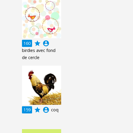
grade
account_circle
160
birdies avec fond
de cercle
grade
account_circle
159
coq