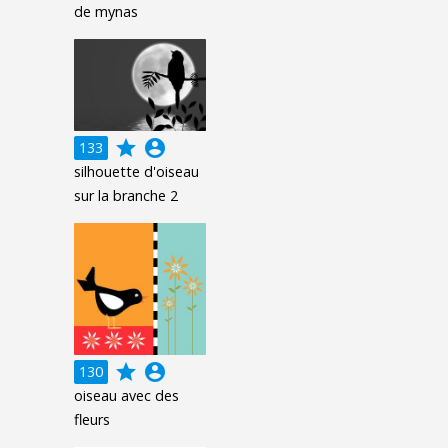
de mynas
grade
account_circle
133
silhouette d'oiseau
sur la branche 2
grade
account_circle
130
oiseau avec des
fleurs