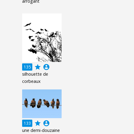
arrogant
grade
account_circle
135
silhouette de
corbeaux
grade
account_circle
133
une demi-douzaine